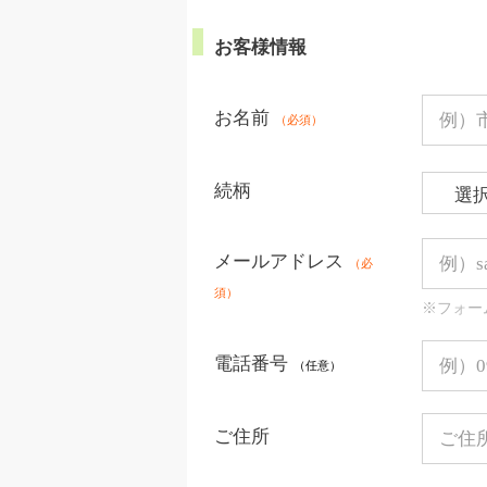
お客様情報
お名前
（必須）
続柄
メールアドレス
（必
須）
※フォー
電話番号
（任意）
ご住所