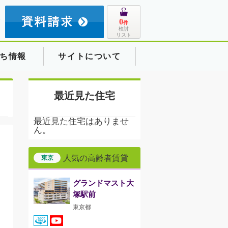
8
0
件
検討
リスト
ち情報
サイトについて
最近見た住宅
最近見た住宅はありませ
ん。
人気の高齢者賃貸
東京
グランドマスト大
塚駅前
東京都