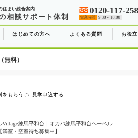
0120-117-25
の住まい総合案内
の相談サポート体制
営業時間
9:30～18:00
はじめての方へ
よくある質問
お役立
（無料）
料をもらう
見学申込する
Village練馬平和台｜オカバ練馬平和台ヘーベル
age【満室・空室待ち募集中】