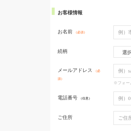
お客様情報
お名前
（必須）
続柄
メールアドレス
（必
須）
※フォー
電話番号
（任意）
ご住所