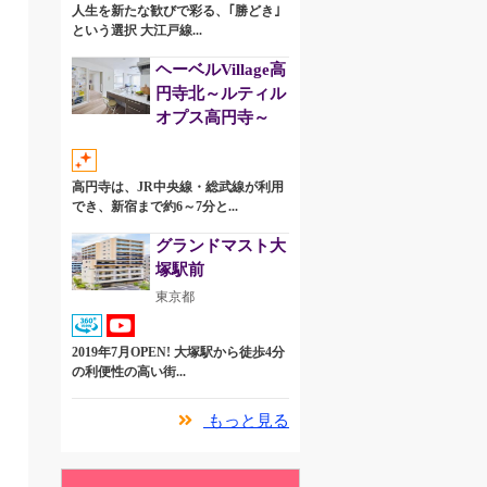
人生を新たな歓びで彩る、｢勝どき｣
という選択 大江戸線...
ヘーベルVillage高
円寺北～ルティル
オプス高円寺～
高円寺は、JR中央線・総武線が利用
でき、新宿まで約6～7分と...
グランドマスト大
塚駅前
東京都
2019年7月OPEN! 大塚駅から徒歩4分
の利便性の高い街...
もっと見る