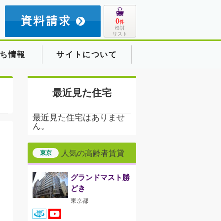
8
0
件
検討
リスト
ち情報
サイトについて
最近見た住宅
最近見た住宅はありませ
ん。
人気の高齢者賃貸
東京
グランドマスト勝
どき
東京都