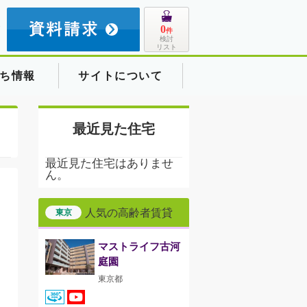
8
0
件
検討
リスト
ち情報
サイトについて
最近見た住宅
最近見た住宅はありませ
ん。
人気の高齢者賃貸
東京
マストライフ古河
庭園
東京都