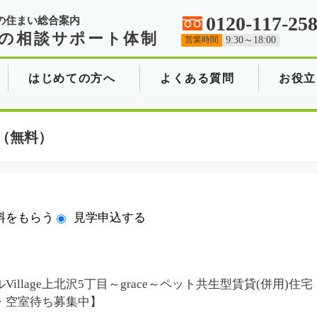
0120-117-25
の住まい総合案内
の相談サポート体制
営業時間
9:30～18:00
はじめての方へ
よくある質問
お役立
（無料）
料をもらう
見学申込する
Village上北沢5丁目～grace～ペット共生型賃貸(併用)住宅
・空室待ち募集中】