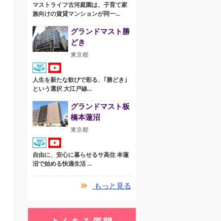
マストライフ古河庭園は、子育て家
族向けの賃貸マンションが同一...
グランドマスト勝
どき
東京都
人生を新たな歓びで彩る、｢勝どき｣
という選択 大江戸線...
グランドマスト板
橋本蓮沼
東京都
自由に、安心に暮らせるサ高住 本蓮
沼で始める快適生活 ...
もっと見る