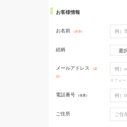
お客様情報
お名前
（必須）
続柄
メールアドレス
（必
須）
※フォー
電話番号
（任意）
ご住所