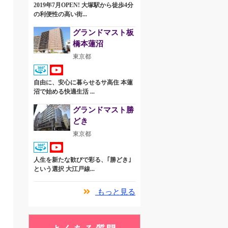
2019年7月OPEN! 大塚駅から徒歩4分
の利便性の高い街...
グランドマスト板
橋本蓮沼
東京都
自由に、安心に暮らせるサ高住 本蓮
沼で始める快適生活 ...
グランドマスト勝
どき
東京都
人生を新たな歓びで彩る、｢勝どき｣
という選択 大江戸線...
もっと見る