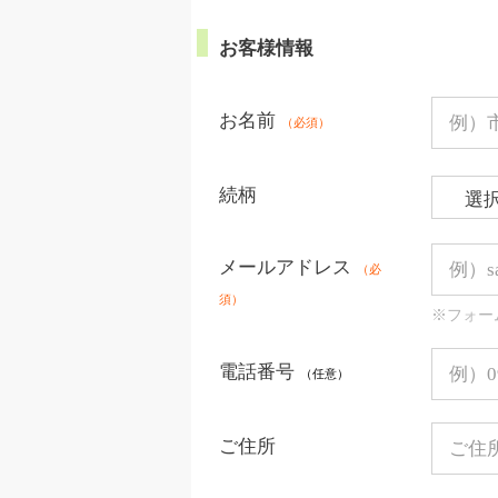
お客様情報
お名前
（必須）
続柄
メールアドレス
（必
須）
※フォー
電話番号
（任意）
ご住所