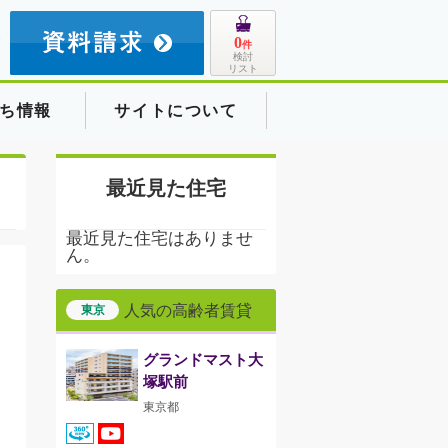
8
0
件
検討
リスト
ち情報
サイトについて
最近見た住宅
最近見た住宅はありませ
ん。
人気の高齢者賃貸
東京
グランドマスト大
塚駅前
東京都