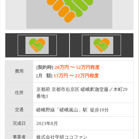
[契約時]
28万円
〜
52
万円程度
費用
[月 額]
13
万円 〜
22
万円程度
京都府 京都市右京区 嵯峨釈迦堂藤ノ木町29
住所
番地3
交通
嵯峨野線「嵯峨嵐山」駅 徒歩10分
完成日
2023年8月
事業者
株式会社学研ココファン