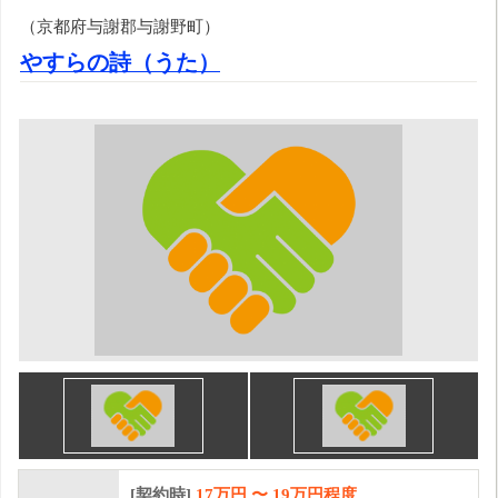
（京都府与謝郡与謝野町）
やすらの詩（うた）
[契約時]
17万円
〜
19
万円程度