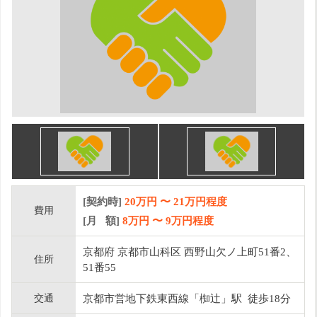
[契約時]
20万円
〜
21
万円程度
費用
[月 額]
8
万円 〜
9
万円程度
京都府 京都市山科区 西野山欠ノ上町51番2、
住所
51番55
交通
京都市営地下鉄東西線「椥辻」駅 徒歩18分