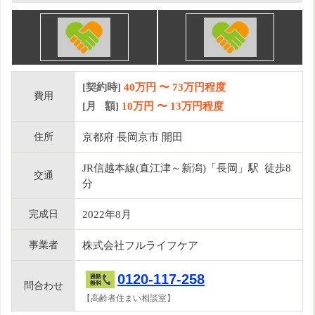
[契約時]
40万円
〜
73
万円程度
費用
[月 額]
10
万円 〜
13
万円程度
住所
京都府 長岡京市 開田
JR信越本線(直江津～新潟)「長岡」駅 徒歩8
交通
分
完成日
2022年8月
事業者
株式会社フルライフケア
0120-117-258
問合わせ
【高齢者住まい相談室】