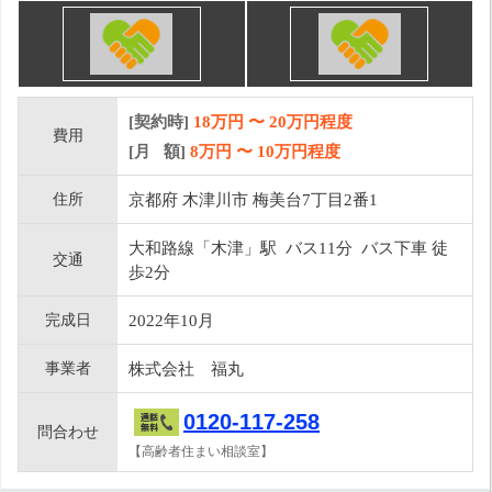
[契約時]
18万円
〜
20
万円程度
費用
[月 額]
8
万円 〜
10
万円程度
住所
京都府 木津川市 梅美台7丁目2番1
大和路線「木津」駅 バス11分 バス下車 徒
交通
歩2分
完成日
2022年10月
事業者
株式会社 福丸
0120-117-258
問合わせ
【高齢者住まい相談室】