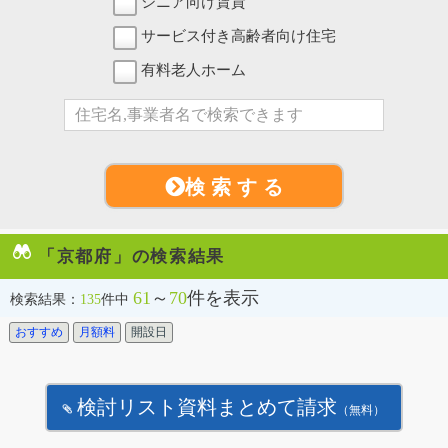
シニア向け賃貸
サービス付き高齢者向け住宅
有料老人ホーム
検 索 す る
「京都府」の検索結果
61
～
70
件を表示
検索結果：
135
件中
おすすめ
月額料
開設日
検討リスト資料まとめて請求
（無料）