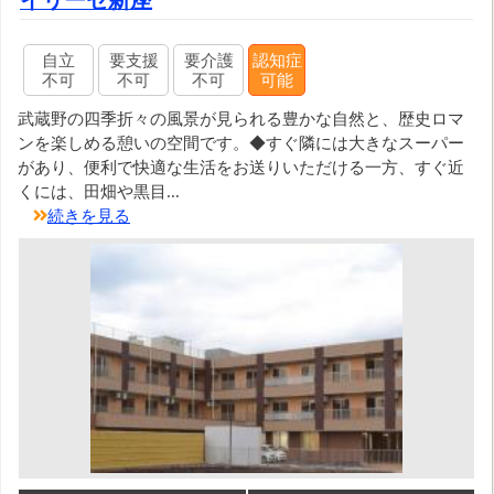
自立
要支援
要介護
認知症
不可
不可
不可
可能
武蔵野の四季折々の風景が見られる豊かな自然と、歴史ロマ
ンを楽しめる憩いの空間です。◆すぐ隣には大きなスーパー
があり、便利で快適な生活をお送りいただける一方、すぐ近
くには、田畑や黒目...
続きを見る