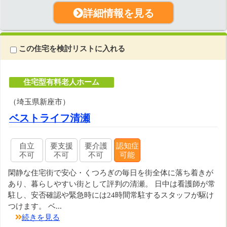
詳細情報を見る
この住宅を検討リストに入れる
住宅型有料老人ホーム
（埼玉県新座市）
ベストライフ清瀬
自立
要支援
要介護
認知症
不可
不可
不可
可能
閑静な住宅街で安心・くつろぎの毎日を街全体に落ち着きが
あり、暮らしやすい街として評判の清瀬。 日中は看護師が常
駐し、安否確認や緊急時には24時間常駐するスタッフが駆け
つけます。 ベ...
続きを見る