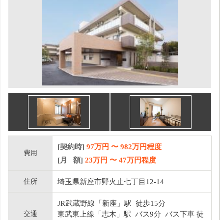
[契約時]
97万円
〜
982
万円程度
費用
[月 額]
23
万円 〜
47
万円程度
住所
埼玉県新座市野火止七丁目12-14
JR武蔵野線「新座」駅 徒歩15分
交通
東武東上線「志木」駅 バス9分 バス下車 徒