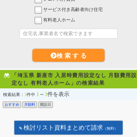
サービス付き高齢者向け住宅
有料老人ホーム
検 索 す る
「埼玉県 新座市 入居時費用設定なし 月額費用設
定なし 有料老人ホーム」の検索結果
1
～
3
件を表示
検索結果：
3
件中
おすすめ
月額料
開設日
検討リスト資料まとめて請求
（無料）