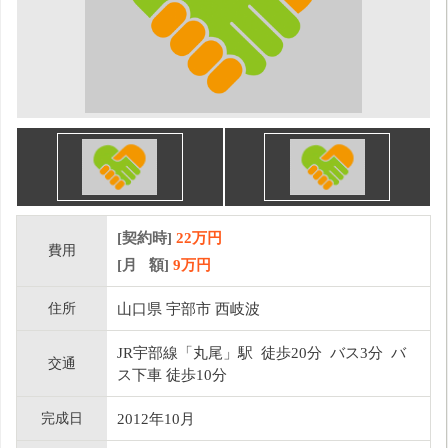
[契約時]
22万円
費用
[月 額]
9
万円
住所
山口県 宇部市 西岐波
JR宇部線「丸尾」駅 徒歩20分 バス3分 バ
交通
ス下車 徒歩10分
完成日
2012年10月