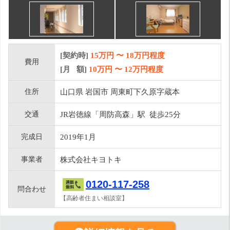
[契約時]
15万円
〜
18
万円程度
費用
[月 額]
10
万円 〜
12
万円程度
住所
山口県 岩国市 周東町下久原字蔵本
交通
JR岩徳線「周防高森」駅 徒歩25分
完成日
2019年1月
事業者
株式会社キヨトキ
0120-117-258
問合わせ
【高齢者住まい相談室】