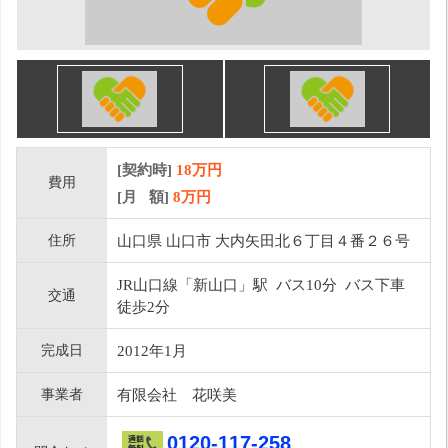
[契約時]
18万円
費用
[月 額]
8
万円
住所
山口県 山口市 大内矢田北６丁目４番２６号
JR山口線「新山口」駅 バス10分 バス下車
交通
徒歩2分
完成日
2012年1月
事業者
有限会社 花咲美
0120-117-258