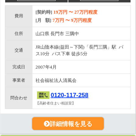
[契約時]
19万円
〜
27
万円程度
費用
[月 額]
7
万円 〜
9
万円程度
住所
山口県 長門市 三隅中
JR山陰本線(益田～下関)「長門三隅」駅 バ
交通
ス10分 バス下車 徒歩5分
完成日
2007年4月
事業者
社会福祉法人清風会
0120-117-258
問合わせ
【高齢者住まい相談室】
詳細情報を見る