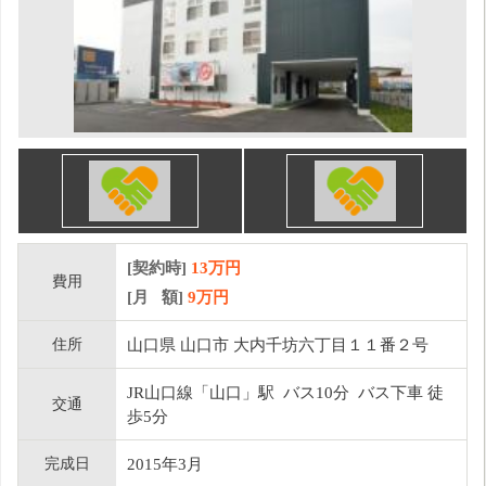
[契約時]
13万円
費用
[月 額]
9
万円
住所
山口県 山口市 大内千坊六丁目１１番２号
JR山口線「山口」駅 バス10分 バス下車 徒
交通
歩5分
完成日
2015年3月