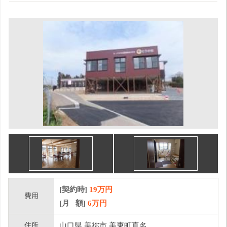
[契約時]
19万円
費用
[月 額]
6
万円
住所
山口県 美祢市 美東町真名