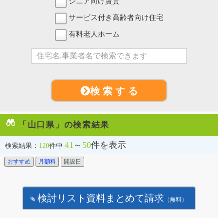
シニア向け賃貸
サービス付き高齢者向け住宅
有料老人ホーム
検 索 す る
「山口県」の検索結果
41
～
50
件を表示
検索結果：
120
件中
おすすめ
月額料
開設日
検討リスト資料まとめて請求
（無料）