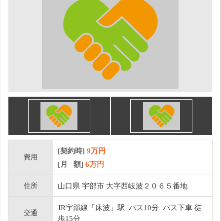
[契約時]
9万円
費用
[月 額]
6
万円
住所
山口県 宇部市 大字西岐波２０６５番地
JR宇部線「床波」駅 バス10分 バス下車 徒
交通
歩15分