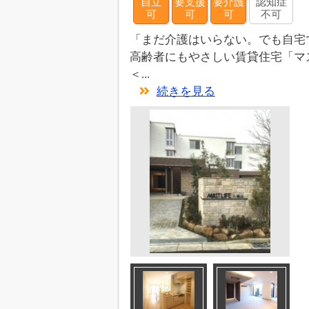
自立
要支援
要介護
認知症
可
可
可
不可
「まだ介護はいらない。でも自宅
高齢者にもやさしい賃貸住宅「マ
＜...
続きを見る