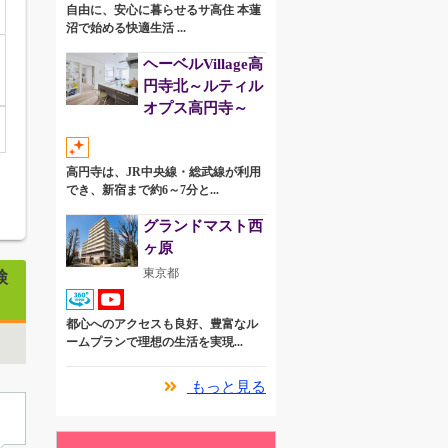
自由に、安心に暮らせるサ高住 本蓮
沼で始める快適生活 ...
ヘーベルVillage高
円寺北～ルティル
オプス高円寺～
高円寺は、JR中央線・総武線が利用
でき、新宿まで約6～7分と...
グランドマスト西
ヶ原
東京都
検
都心へのアクセスも良好、豊富なル
ームプランで理想の生活を実現...
もっと見る