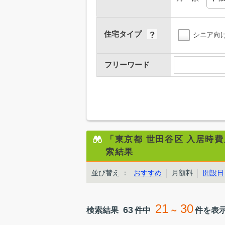
住宅タイプ
シニア向
フリーワード
「東京都 世田谷区 入居時
索結果
並び替え
：
おすすめ
月額料
開設日
21
30
63
検索結果
件中
～
件を表