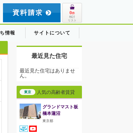
8
0
件
検討
リスト
ち情報
サイトについて
最近見た住宅
最近見た住宅はありませ
ん。
人気の高齢者賃貸
東京
グランドマスト板
橋本蓮沼
東京都