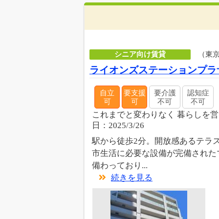
シニア向け賃貸
（東
ライオンズステーションプラ
自立
要支援
要介護
認知症
可
可
不可
不可
これまでと変わりなく 暮らしを営む
日：2025/3/26
駅から徒歩2分。開放感あるテラ
市生活に必要な設備が完備された
備わっており...
続きを見る