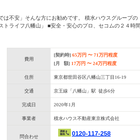
では不安」そんな方にお勧めです。 積水ハウスグループの
ストライフ八幡山」 ■安全・安心のプロ、セコムの２４時
[契約時]
65万円
〜
71
万円程度
費用
[月 額]
17
万円 〜
24
万円程度
住所
東京都世田谷区八幡山三丁目16-19
交通
京王線「八幡山」駅 徒歩6分
完成日
2020年1月
事業者
積水ハウス不動産東京株式会社
0120-117-258
問合わせ