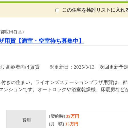
この住宅を検討リストに入れ
京都世田谷区）
ザ用賀【満室・空室待ち募集中】
 高齢者向け賃貸 ※更新日：2025/3/13 次回更新予
ス付きの住まい。ライオンズステーションプラザ用賀は、都
マンションです。オートロックや浴室乾燥機、床暖房など
[契約時]
39万円
費用
[月 額]
15
万円