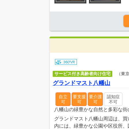
サービス付き高齢者向け住宅
（東
グランドマスト八幡山
自立
要支援
要介護
認知症
可
可
可
不可
八幡山の緑豊かな自然と多彩な街
グランドマスト八幡山周辺は、買
内には、緑豊かな公園や区役所、