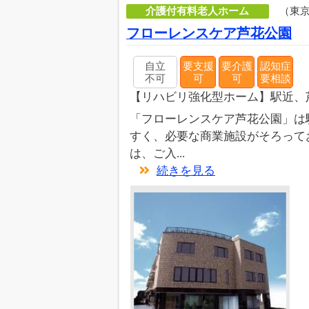
介護付有料老人ホーム
（東
フローレンスケア芦花公園
自立
要支援
要介護
認知症
不可
可
可
要相談
【リハビリ強化型ホーム】駅近、
「フローレンスケア芦花公園」は
すく、必要な商業施設がそろって
は、ご入...
続きを見る