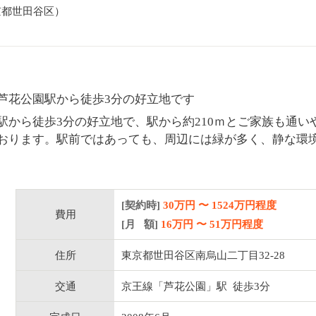
京都世田谷区）
芦花公園駅から徒歩3分の好立地です
駅から徒歩3分の好立地で、駅から約210ｍとご家族も通い
おります。駅前ではあっても、周辺には緑が多く、静な環
[契約時]
30万円
〜
1524
万円程度
費用
[月 額]
16
万円 〜
51
万円程度
住所
東京都世田谷区南烏山二丁目32-28
交通
京王線「芦花公園」駅 徒歩3分