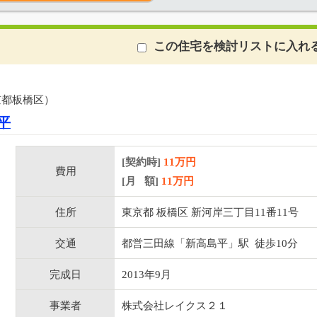
この住宅を検討リストに入れ
京都板橋区）
平
[契約時]
11万円
費用
[月 額]
11
万円
住所
東京都 板橋区 新河岸三丁目11番11号
交通
都営三田線「新高島平」駅 徒歩10分
完成日
2013年9月
事業者
株式会社レイクス２１