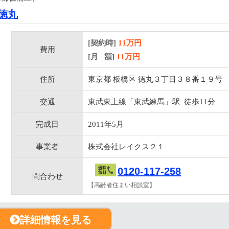
徳丸
[契約時]
11万円
費用
[月 額]
11
万円
住所
東京都 板橋区 徳丸３丁目３８番１９号
交通
東武東上線「東武練馬」駅 徒歩11分
完成日
2011年5月
事業者
株式会社レイクス２１
0120-117-258
問合わせ
【高齢者住まい相談室】
詳細情報を見る