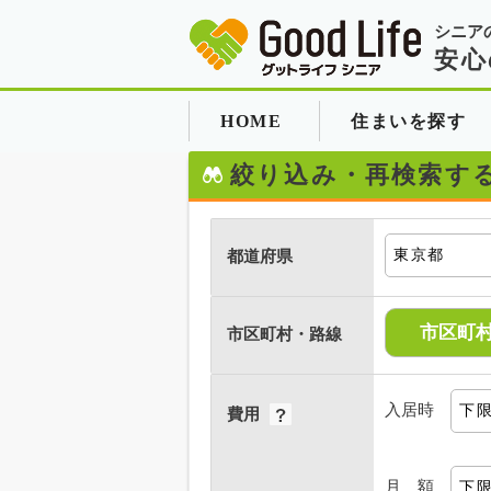
シニア
安心
HOME
住まいを探す
絞り込み・再検索す
都道府県
市区町
市区町村・路線
入居時
費用
月 額