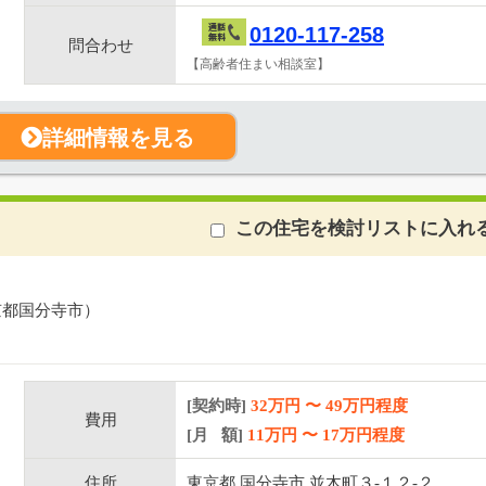
0120-117-258
問合わせ
【高齢者住まい相談室】
詳細情報を見る
この住宅を検討リストに入れ
京都国分寺市）
[契約時]
32万円
〜
49
万円程度
費用
[月 額]
11
万円 〜
17
万円程度
住所
東京都 国分寺市 並木町３-１２-２