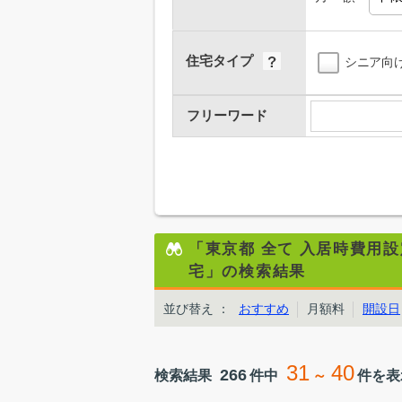
住宅タイプ
シニア向
フリーワード
「東京都 全て 入居時費用
宅」の検索結果
並び替え
：
おすすめ
月額料
開設日
31
40
266
検索結果
件中
～
件を表