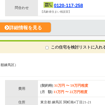
0120-117-258
問合わせ
【高齢者住まい相談室】
詳細情報を見る
この住宅を検討リストに入れ
京都練馬区）
[契約時]
31万円
〜
59
万円程度
費用
[月 額]
11
万円 〜
22
万円程度
住所
東京都 練馬区 関町南4丁目21-21