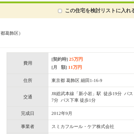
この住宅を検討リストに入れ
京都葛飾区）
[契約時]
25万円
費用
[月 額]
11
万円
住所
東京都 葛飾区 細田1-16-9
JR総武本線「新小岩」駅 徒歩19分 バス
交通
7分 バス下車 徒歩1分
完成日
2012年9月
事業者
スミカフルール・ケア株式会社