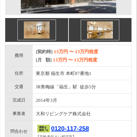
[契約時]
13万円
〜
13
万円程度
費用
[月 額]
13
万円 〜
13
万円程度
住所
東京都 福生市 本町87番地1
交通
JR青梅線「福生」駅 徒歩5分
完成日
2014年3月
事業者
大和リビングケア株式会社
0120-117-258
問合わせ
【高齢者住まい相談室】