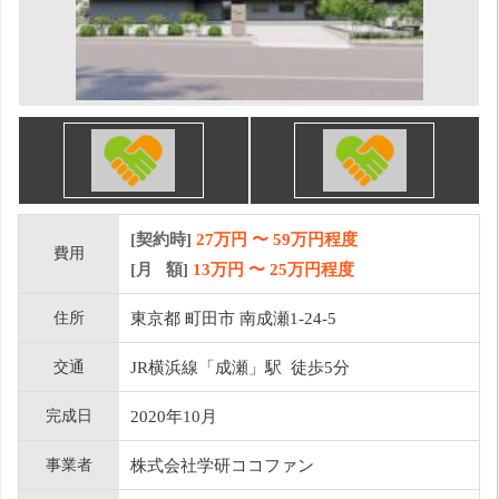
[契約時]
27万円
〜
59
万円程度
費用
[月 額]
13
万円 〜
25
万円程度
住所
東京都 町田市 南成瀬1-24-5
交通
JR横浜線「成瀬」駅 徒歩5分
完成日
2020年10月
事業者
株式会社学研ココファン