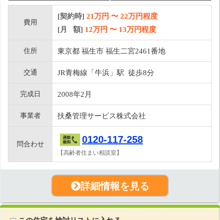
[契約時]
21万円
〜
22
万円程度
費用
[月 額]
12
万円 〜
13
万円程度
住所
東京都 福生市 福生二宮2461番地
交通
JR青梅線「牛浜」駅 徒歩8分
完成日
2008年2月
事業者
扶桑管理サービス株式会社
0120-117-258
問合わせ
【高齢者住まい相談室】
詳細情報を見る