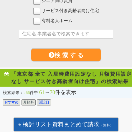
シニア向け賃貸
サービス付き高齢者向け住宅
有料老人ホーム
検 索 す る
「東京都 全て 入居時費用設定なし 月額費用設定
なし サービス付き高齢者向け住宅」の検索結果
61
～
70
件を表示
検索結果：
266
件中
おすすめ
月額料
開設日
検討リスト資料まとめて請求
（無料）