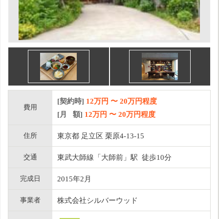
[契約時]
12万円
〜
20
万円程度
費用
[月 額]
12
万円 〜
20
万円程度
住所
東京都 足立区 栗原4-13-15
交通
東武大師線「大師前」駅 徒歩10分
完成日
2015年2月
事業者
株式会社シルバーウッド