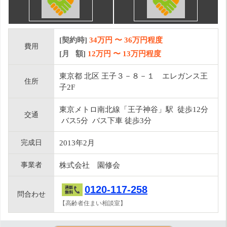
[契約時]
34万円
〜
36
万円程度
費用
[月 額]
12
万円 〜
13
万円程度
東京都 北区 王子３－８－１ エレガンス王
住所
子2F
東京メトロ南北線「王子神谷」駅 徒歩12分
交通
バス5分 バス下車 徒歩3分
完成日
2013年2月
事業者
株式会社 園修会
0120-117-258
問合わせ
【高齢者住まい相談室】