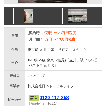
[契約時]
22万円
〜
23
万円程度
費用
[月 額]
12
万円 〜
13
万円程度
住所
東京都 立川市 富士見町７－３６－９
JR中央本線(東京～塩尻)「立川」駅 バス7分
交通
バス下車 徒歩3分
完成日
2008年12月
事業者
株式会社日本トータルライフ
0120-117-258
問合わせ
【高齢者住まい相談室】