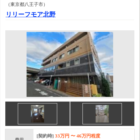
（東京都八王子市）
リリーフモア北野
[契約時]
33万円
〜
46
万円程度
費用