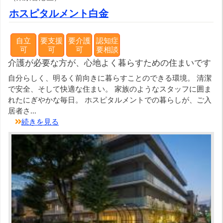
ホスピタルメント白金
自立
要支援
要介護
認知症
可
可
可
要相談
介護が必要な方が、心地よく暮らすための住まいです
自分らしく、明るく前向きに暮らすことのできる環境。 清潔
で安全、そして快適な住まい。 家族のようなスタッフに囲ま
れたにぎやかな毎日。 ホスピタルメントでの暮らしが、ご入
居者さ...
続きを見る