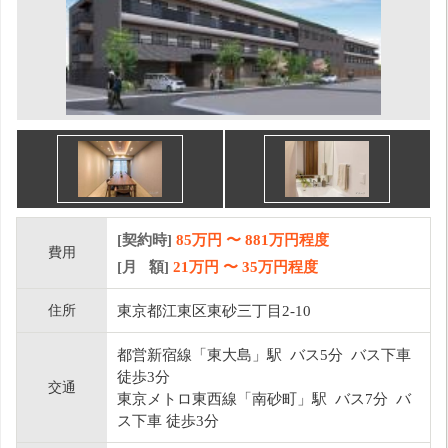
[契約時]
85万円
〜
881
万円程度
費用
[月 額]
21
万円 〜
35
万円程度
住所
東京都江東区東砂三丁目2-10
都営新宿線「東大島」駅 バス5分 バス下車
徒歩3分
交通
東京メトロ東西線「南砂町」駅 バス7分 バ
ス下車 徒歩3分