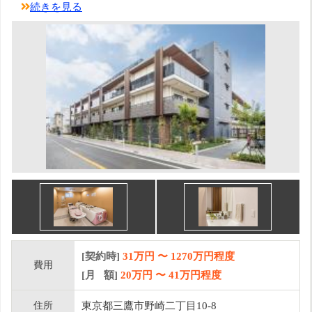
続きを見る
[契約時]
31万円
〜
1270
万円程度
費用
[月 額]
20
万円 〜
41
万円程度
住所
東京都三鷹市野崎二丁目10-8