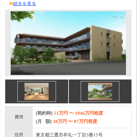
続きを見る
[契約時]
51万円
〜
1946
万円程度
費用
[月 額]
38
万円 〜
87
万円程度
住所
東京都三鷹市牟礼一丁目3番15号