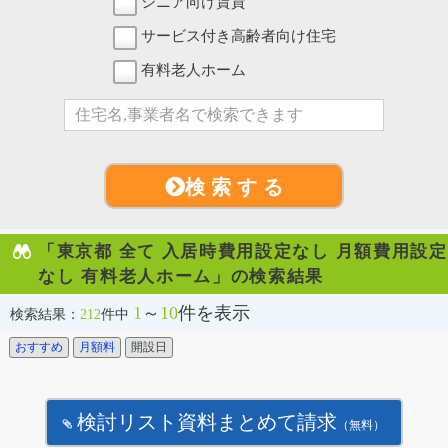
シニア向け賃貸
サービス付き高齢者向け住宅
有料老人ホーム
検 索 す る
「東京都 全て 入居時費用設定なし 月額費用設定
なし 有料老人ホーム」の検索結果
1
～
10
件を表示
検索結果：
212
件中
おすすめ
月額料
開設日
検討リスト資料まとめて請求
（無料）