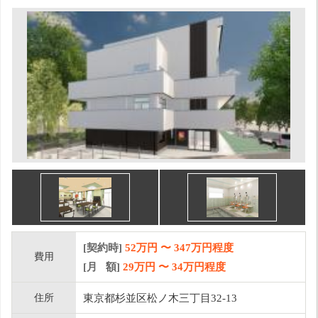
[契約時]
52万円
〜
347
万円程度
費用
[月 額]
29
万円 〜
34
万円程度
住所
東京都杉並区松ノ木三丁目32-13