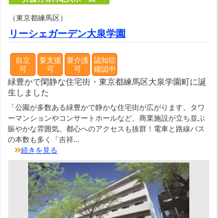
（東京都練馬区）
リーシェガーデン大泉学園
自立
要支援
要介護
認知症
可
可
可
確認中
緑豊かで閑静な住宅街・東京都練馬区大泉学園町に誕
生しました
「公園が多数ある緑豊かで静かな住宅街が広がります。タワ
ーマンションやコンサートホールなど、商業施設が立ち並ぶ
賑やかな雰囲気。都心へのアクセスも抜群！電車と路線バス
の本数も多く「吉祥...
続きを見る