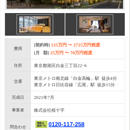
[契約時]
125万円
〜
2725
万円程度
費用
[月 額]
25
万円 〜
70
万円程度
住所
東京都港区白金三丁目22−6
東京メトロ南北線「白金高輪」駅 徒歩4分
交通
東京メトロ日比谷線「広尾」駅 徒歩15分
完成日
2021年7月
事業者
株式会社桜十字
0120-117-258
問合わせ