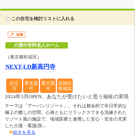
この住宅を検討リストに入れる
介護付有料老人ホーム
（東京都杉並区）
NEXT-LD新高円寺
自立
要支援
要介護
認知症
可
可
可
要相談
2024年3月OPEN、あなたが受けたいと思う福祉の実現
テーマは「アーバンリゾート」。それは都会的で非日常的な
極上の癒しの空間。心身ともにリラックスできる洗練された
リゾート風の施設で、地域医療と連携した安心・安全の充実
した介護・看護(医...
続きを見る