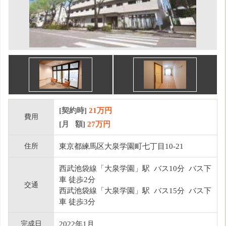
[契約時]
21万円
費用
[月 額]
27
万円
住所
東京都練馬区大泉学園町七丁目10-21
西武池袋線「大泉学園」駅 バス10分 バス下
車 徒歩2分
交通
西武池袋線「大泉学園」駅 バス15分 バス下
車 徒歩3分
完成日
2022年1月