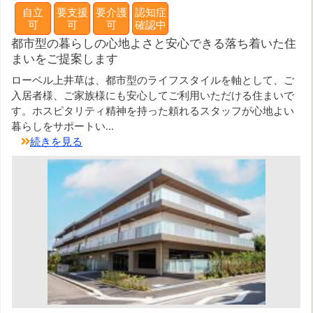
自立
要支援
要介護
認知症
可
可
可
確認中
都市型の暮らしの心地よさと安心できる落ち着いた住
まいをご提案します
ローベル上井草は、都市型のライフスタイルを軸として、ご
入居者様、ご家族様にも安心してご利用いただける住まいで
す。ホスピタリティ精神を持った頼れるスタッフが心地よい
暮らしをサポートい...
続きを見る