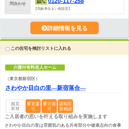
0120-117-258
問合わせ
【高齢者住まい相談室】
詳細情報を見る
この住宅を検討リストに入れる
介護付有料老人ホーム
（東京都新宿区）
さわやか目白の里―新宿落合―
自立
要支援
要介護
認知症
不可
可
可
要相談
ご入居者の思いを叶える取り組みを実施します
さわやか目白の里は雰囲気のある共有部分や健康志向の食事