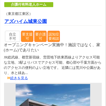
介護付有料老人ホーム
（東京都江東区）
アズハイム城東公園
自立
要支援
要介護
認知症
不可
可
可
要相談
オープニングキャンペーン実施中！施設ではなく、家
(ホーム)でありたい
JR総武線、都営新宿線、営団地下鉄東西線よりアクセス可能
な立地、3駅よりバスでアクセス可能、都心部や千葉方面から
のアクセスの便利のよい立地です。 近隣には荒川や公園があ
り、水と緑あ...
続きを見る