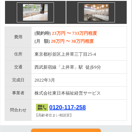
[契約時]
23万円
〜
733
万円程度
費用
[月 額]
20
万円 〜
30
万円程度
住所
東京都杉並区上井草三丁目25-4
交通
西武新宿線「上井草」駅 徒歩9分
完成日
2022年3月
事業者
株式会社東日本福祉経営サービス
0120-117-258
問合わせ
【高齢者住まい相談室】