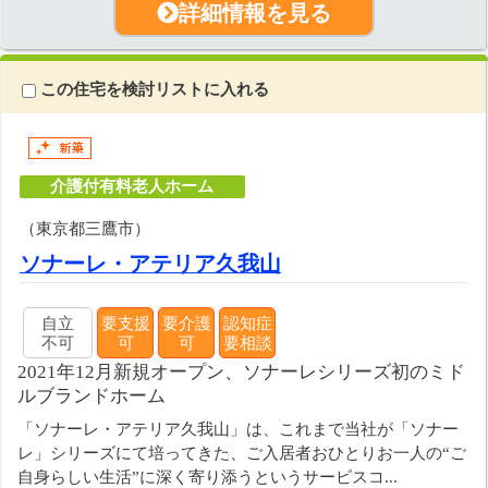
詳細情報を見る
この住宅を検討リストに入れる
介護付有料老人ホーム
（東京都三鷹市）
ソナーレ・アテリア久我山
自立
要支援
要介護
認知症
不可
可
可
要相談
2021年12月新規オープン、ソナーレシリーズ初のミド
ルブランドホーム
「ソナーレ・アテリア久我山」は、これまで当社が「ソナー
レ」シリーズにて培ってきた、ご入居者おひとりお一人の“ご
自身らしい生活”に深く寄り添うというサービスコ...