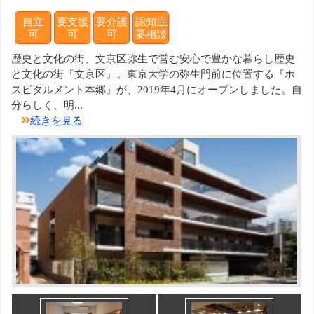
自立
要支援
要介護
認知症
可
可
可
要相談
歴史と文化の街、文京区弥生で営む安心で豊かな暮らし歴史
と文化の街『文京区』。東京大学の弥生門前に位置する『ホ
スピタルメント本郷』が、2019年4月にオープンしました。自
分らしく、明...
続きを見る