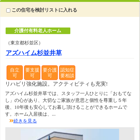
この住宅を検討リストに入れる
介護付有料老人ホーム
（東京都杉並区）
アズハイム杉並井草
自立
要支援
要介護
認知症
可
可
可
要相談
リハビリ強化施設。アクティビティも充実!
アズハイム杉並井草では、スタッフ一人ひとりに「おもてな
し」の心があり、大切なご家族が意思と個性を尊重し５年
後、10年後も安心してお暮し頂けることができるホームで
す。ホーム入居後は、...
続きを見る