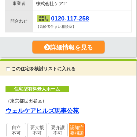
事業者
株式会社ケア21
0120-117-258
問合わせ
【高齢者住まい相談室】
詳細情報を見る
この住宅を検討リストに入れる
住宅型有料老人ホーム
（東京都世田谷区）
ウェルケアヒルズ馬事公苑
自立
要支援
要介護
認知症
不可
不可
不可
要相談