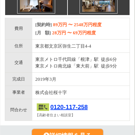
[契約時]
89万円
〜
2548
万円程度
費用
[月 額]
28
万円 〜
69
万円程度
住所
東京都文京区弥生二丁目4-4
東京メトロ千代田線「根津」駅 徒歩6分
交通
東京メトロ南北線「東大前」駅 徒歩9分
完成日
2019年3月
事業者
株式会社桜十字
0120-117-258
問合わせ
【高齢者住まい相談室】