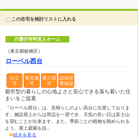
この住宅を検討リストに入れる
介護付有料老人ホーム
（東京都板橋区）
ローベル西台
自立
要支援
要介護
認知症
可
可
可
要相談
都市型の暮らしの心地よさと安心できる落ち着いた住
まいをご提案
『ローベル西台』は、見晴らしのよい高台に位置しておりま
す。施設屋上からは周辺を一望でき、天気の良い日は富士山
を望むことが出来ます。また、季節ごとの植物を眺められる
よう、屋上庭園を設...
続きを見る