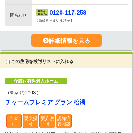
0120-117-258
問合わせ
【高齢者住まい相談室】
詳細情報を見る
この住宅を検討リストに入れる
介護付有料老人ホーム
（東京都渋谷区）
チャームプレミア グラン 松濤
自立
要支援
要介護
認知症
可
可
可
要相談