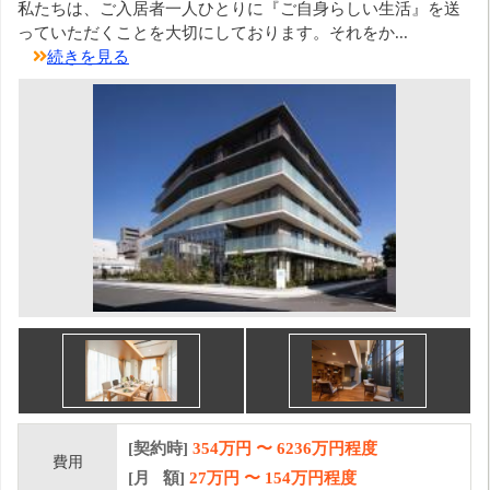
私たちは、ご入居者一人ひとりに『ご自身らしい生活』を送
っていただくことを大切にしております。それをか...
続きを見る
[契約時]
354万円
〜
6236
万円程度
費用
[月 額]
27
万円 〜
154
万円程度