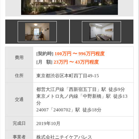
[契約時]
100万円
〜
996
万円程度
費用
[月 額]
23
万円 〜
43
万円程度
住所
東京都渋谷区本町四丁目49-15
都営大江戸線「西新宿五丁目」駅 徒歩9分
東京メトロ丸ノ内線「中野新橋」駅 徒歩13
交通
分
24007「2400702」駅 徒歩18分
完成日
2019年10月
事業者
株式会社ニチイケアパレス