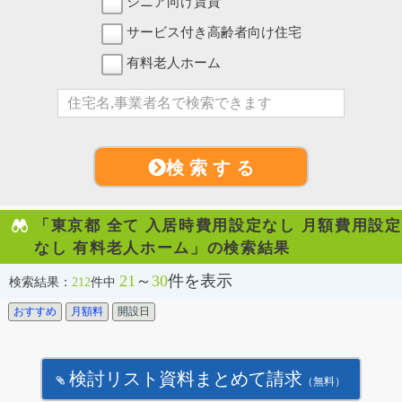
シニア向け賃貸
サービス付き高齢者向け住宅
有料老人ホーム
検 索 す る
「東京都 全て 入居時費用設定なし 月額費用設定
なし 有料老人ホーム」の検索結果
21
～
30
件を表示
検索結果：
212
件中
おすすめ
月額料
開設日
検討リスト資料まとめて請求
（無料）