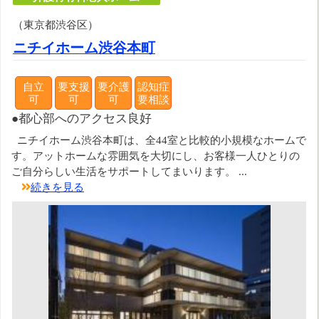
（東京都渋谷区）
ニチイホーム渋谷本町
自立
要支援
要介護
認知症
可
可
可
要相談
●都心部へのアクセス良好
ニチイホーム渋谷本町は、全44室と比較的小規模なホームで
す。アットホームな雰囲気を大切にし、お客様一人ひとりの
ご自分らしい生活をサポートしてまいります。 ...
続きを見る