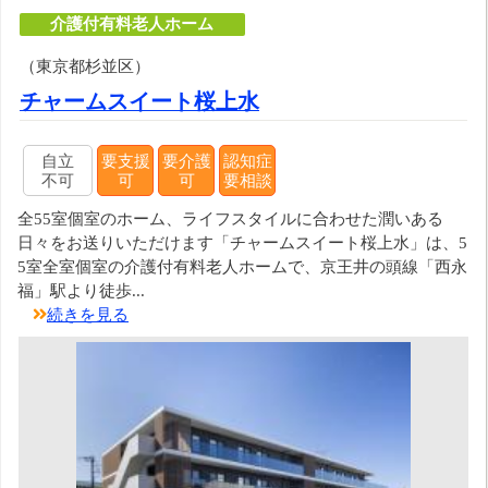
介護付有料老人ホーム
（東京都杉並区）
チャームスイート桜上水
自立
要支援
要介護
認知症
不可
可
可
要相談
全55室個室のホーム、ライフスタイルに合わせた潤いある
日々をお送りいただけます「チャームスイート桜上水」は、5
5室全室個室の介護付有料老人ホームで、京王井の頭線「西永
福」駅より徒歩...
続きを見る