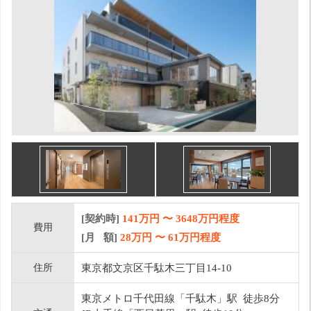
[契約時]
141万円
〜
3648
万円程度
費用
[月 額]
28
万円 〜
61
万円程度
住所
東京都文京区千駄木三丁目14-10
東京メトロ千代田線「千駄木」駅 徒歩8分