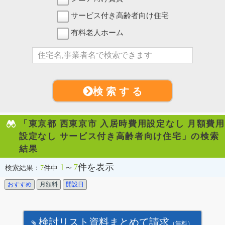
サービス付き高齢者向け住宅
有料老人ホーム
検 索 す る
「東京都 西東京市 入居時費用設定なし 月額費用
設定なし サービス付き高齢者向け住宅」の検索
結果
1
～
7
件を表示
検索結果：
7
件中
おすすめ
月額料
開設日
検討リスト資料まとめて請求
（無料）