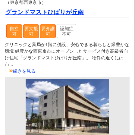
（東京都西東京市）
グランドマストひばりが丘南
自立
要支援
要介護
認知症
可
可
可
不可
クリニックと薬局が1階に併設、安心できる暮らしと緑豊かな
環境 緑豊かな西東京市にオープンしたサービス付き高齢者向
け住宅「グランドマストひばりが丘南」。 物件の近くには
市...
続きを見る