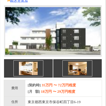
続きを見る
[契約時]
35万円
〜
72
万円程度
費用
[月 額]
18
万円 〜
29
万円程度
住所
東京都西東京市保谷町四丁目6-19