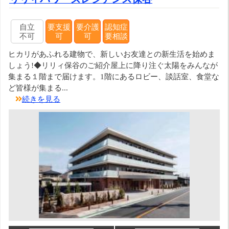
自立
要支援
要介護
認知症
不可
可
可
要相談
ヒカリがあふれる建物で、新しいお友達との新生活を始めま
しょう!◆リリィ保谷のご紹介屋上に降り注ぐ太陽をみんなが
集まる１階まで届けます。1階にあるロビー、談話室、食堂な
ど皆様が集まる...
続きを見る