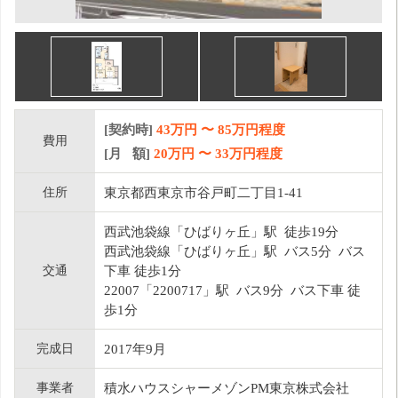
[契約時]
43万円
〜
85
万円程度
費用
[月 額]
20
万円 〜
33
万円程度
住所
東京都西東京市谷戸町二丁目1-41
西武池袋線「ひばりヶ丘」駅 徒歩19分
西武池袋線「ひばりヶ丘」駅 バス5分 バス
交通
下車 徒歩1分
22007「2200717」駅 バス9分 バス下車 徒
歩1分
完成日
2017年9月
事業者
積水ハウスシャーメゾンPM東京株式会社