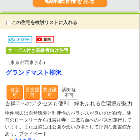
詳細情報を見る
この住宅を検討リストに入れる
サービス付き高齢者向け住宅
（東京都西東京市）
グランドマスト柳沢
自立
要支援
要介護
認知症
可
可
可
不可
吉祥寺へのアクセスも便利、緑あふれる住環境が魅力
物件周辺は自然環境と利便性のバランスが良いのが自慢。駅
前のロータリーからは吉祥寺・三鷹方面へのバスが運行して
います。また近隣には公園や憩いの場として評判な図書館が
あり、プライベート...