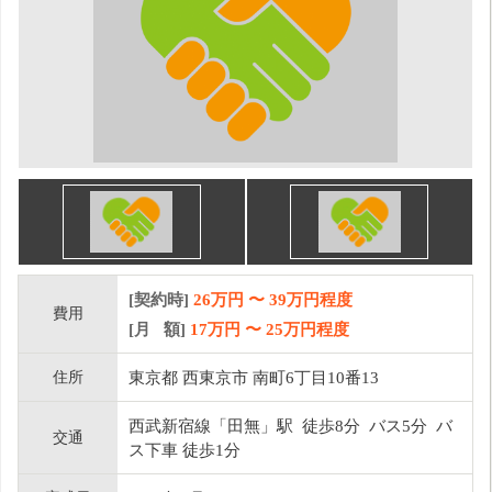
[契約時]
26万円
〜
39
万円程度
費用
[月 額]
17
万円 〜
25
万円程度
住所
東京都 西東京市 南町6丁目10番13
西武新宿線「田無」駅 徒歩8分 バス5分 バ
交通
ス下車 徒歩1分