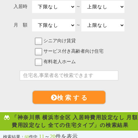
入居時
〜
月 額
〜
シニア向け賃貸
サービス付き高齢者向け住宅
有料老人ホーム
検 索 す る
「神奈川県 横浜市全区 入居時費用設定なし 月額
費用設定なし 全ての住宅タイプ」の検索結果
11
～
20
件を表示
検索結果：
60
件中