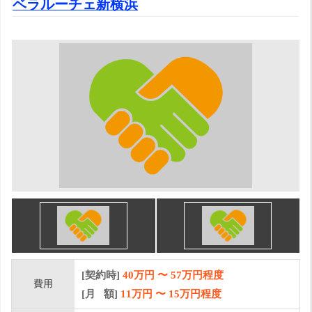
ベラルーチェ新横浜
[契約時]
40万円
〜
57
万円程度
費用
[月 額]
11
万円 〜
15
万円程度