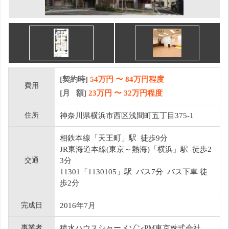
[契約時]
54万円
〜
84
万円程度
費用
[月 額]
23
万円 〜
32
万円程度
住所
神奈川県横浜市西区浅間町五丁目375-1
相鉄本線「天王町」駅 徒歩9分
JR東海道本線(東京～熱海)「横浜」駅 徒歩2
交通
3分
11301「1130105」駅 バス7分 バス下車 徒
歩2分
完成日
2016年7月
事業者
積水ハウスシャーメゾンPM東京株式会社