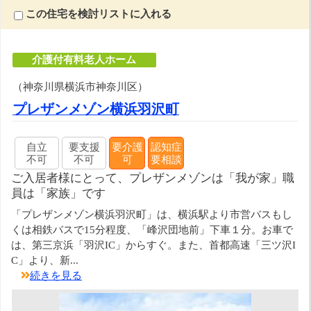
この住宅を検討リストに入れる
介護付有料老人ホーム
（神奈川県横浜市神奈川区）
プレザンメゾン横浜羽沢町
自立
要支援
要介護
認知症
不可
不可
可
要相談
ご入居者様にとって、プレザンメゾンは「我が家」職
員は「家族」です
「プレザンメゾン横浜羽沢町」は、横浜駅より市営バスもし
くは相鉄バスで15分程度、「峰沢団地前」下車１分。お車で
は、第三京浜「羽沢IC」からすぐ。また、首都高速「三ツ沢I
C」より、新...
続きを見る