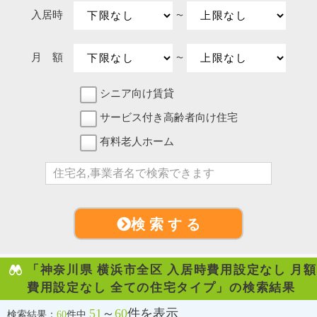
入居時
〜
月 額
〜
シニア向け賃貸
サービス付き高齢者向け住宅
有料老人ホーム
検 索 す る
「神奈川県 横浜市全区 入居時費用設定なし 月額
費用設定なし 全ての住宅タイプ」の検索結果
51
～
60
件を表示
検索結果：
60
件中