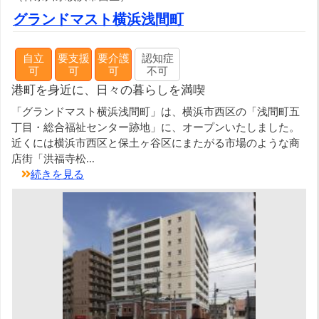
グランドマスト横浜浅間町
自立
要支援
要介護
認知症
可
可
可
不可
港町を身近に、日々の暮らしを満喫
「グランドマスト横浜浅間町」は、横浜市西区の「浅間町五
丁目・総合福祉センター跡地」に、オープンいたしました。
近くには横浜市西区と保土ヶ谷区にまたがる市場のような商
店街「洪福寺松...
続きを見る