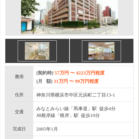
[契約時]
57万円
〜
4223
万円程度
費用
[月 額]
31
万円 〜
99
万円程度
住所
神奈川県横浜市中区元浜町二丁目13-1
みなとみらい線「馬車道」駅 徒歩4分
交通
JR根岸線「根岸」駅 徒歩10分
完成日
2005年1月