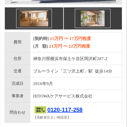
[契約時]
15万円
〜
17
万円程度
費用
[月 額]
21
万円 〜
22
万円程度
住所
神奈川県横浜市保土ケ谷区岡沢町287-2
交通
ブルーライン「三ツ沢上町」駅 徒歩14分
完成日
2016年9月
事業者
HITOWAケアサービス株式会社
0120-117-258
問合わせ
【高齢者住まい相談室】