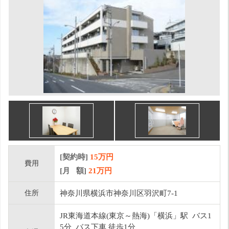
[契約時]
15万円
費用
[月 額]
21
万円
住所
神奈川県横浜市神奈川区羽沢町7-1
JR東海道本線(東京～熱海)「横浜」駅 バス1
5分 バス下車 徒歩1分