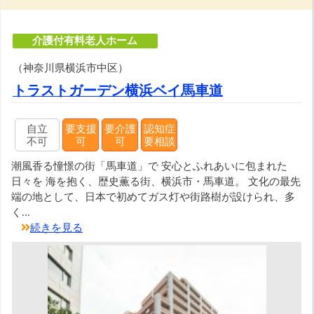
介護付有料老人ホーム
（神奈川県横浜市中区）
トラストガーデン横浜ベイ馬車道
自立
要支援
要介護
認知症
不可
可
可
要相談
潮風香る憧憬の街「馬車道」で 安心とふれあいに包まれた
日々を 海を抱く、歴史薫る街、横浜市・馬車道。 文化の最先
端の地として、日本で初めてガス灯や街路樹が設けられ、多
く...
続きを見る