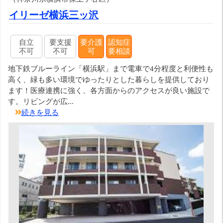
イリーゼ横浜三ッ沢
自立
要支援
要介護
認知症
不可
不可
可
要相談
地下鉄ブルーライン「横浜駅」まで電車で4分程度と利便性も
高く、緑も多い環境でゆったりとした暮らしを提供しており
ます！医療連携に強く、各方面からのアクセスが良い施設で
す。リビングが広...
続きを見る