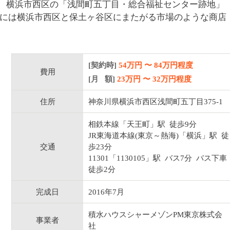
、横浜市西区の「浅間町五丁目・総合福祉センター跡地」
くには横浜市西区と保土ヶ谷区にまたがる市場のような商店
[契約時]
54万円
〜
84
万円程度
費用
[月 額]
23
万円 〜
32
万円程度
住所
神奈川県横浜市西区浅間町五丁目375-1
相鉄本線「天王町」駅 徒歩9分
JR東海道本線(東京～熱海)「横浜」駅 徒
交通
歩23分
11301「1130105」駅 バス7分 バス下車
徒歩2分
完成日
2016年7月
積水ハウスシャーメゾンPM東京株式会
事業者
社