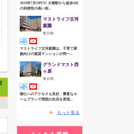
2019年7月OPEN! 大塚駅から徒歩4分
の利便性の高い街...
マストライフ古河
庭園
東京都
マストライフ古河庭園は、子育て家
族向けの賃貸マンションが同一...
グランドマスト西
ヶ原
東京都
者
都心へのアクセスも良好、豊富なル
ームプランで理想の生活を実現...
もっと見る