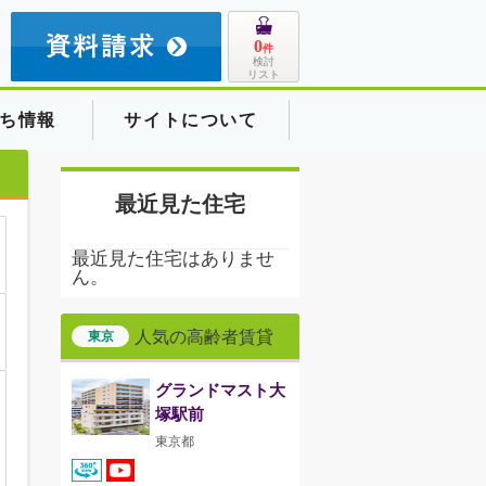
8
0
件
検討
リスト
ち情報
サイトについて
最近見た住宅
最近見た住宅はありませ
ん。
人気の高齢者賃貸
東京
グランドマスト大
塚駅前
東京都