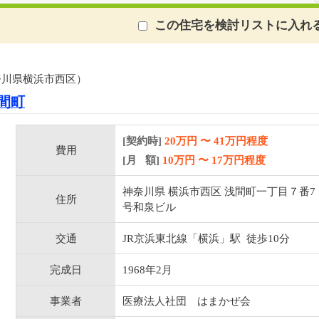
この住宅を検討リストに入れ
奈川県横浜市西区）
間町
[契約時]
20万円
〜
41
万円程度
費用
[月 額]
10
万円 〜
17
万円程度
神奈川県 横浜市西区 浅間町一丁目７番7
住所
号和泉ビル
交通
JR京浜東北線「横浜」駅 徒歩10分
完成日
1968年2月
事業者
医療法人社団 はまかぜ会