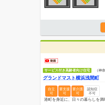
サービス付き高齢者向け住宅
（神
グランドマスト横浜浅間町
自立
要支援
要介護
認知症
可
可
可
不可
港町を身近に、日々の暮らしを満