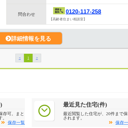
0120-117-258
問合わせ
【高齢者住まい相談室】
詳細情報を見る
<
1
>
)
最近見た住宅(件)
保存可。まと
最近閲覧した住宅が、20件まで保
す。
されます。
保存一覧
保存