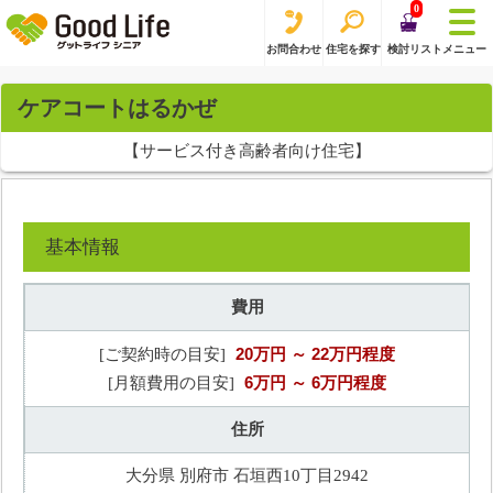
0
お問合わせ
住宅を探す
検討リスト
メニュー
ケアコートはるかぜ
【サービス付き高齢者向け住宅】
基本情報
費用
20万円
～ 22万円程度
[ご契約時の目安]
6万円
～ 6万円程度
[月額費用の目安]
住所
大分県 別府市 石垣西10丁目2942