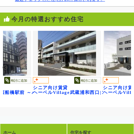
今月の特選おすすめ住宅
検討に追加
検討に追加
シニア向け賃貸
シニア向け賃
 ベル・フロレゾン
age西船橋駅前 ～パティオメープル～
ヘーベルVillage武蔵浦和西口|コンフォー
ヘーベルVil
ホーム
住宅を探す