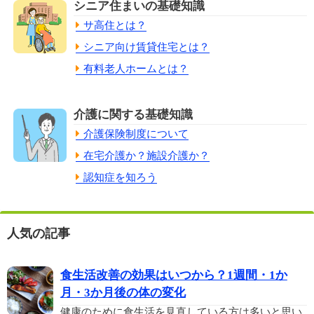
夫婦2人で入居可
シニア住まいの基礎知識
夫婦が一緒に同じ部屋に入居できる2人部屋のあ
サ高住とは？
る住宅。
シニア向け賃貸住宅とは？
有料老人ホームとは？
要介護5もOK
要介護5の方でも安心に暮らせる住宅をご紹介し
ます。
介護に関する基礎知識
介護保険制度について
新築・築浅
在宅介護か？施設介護か？
新築、または築5年までの築浅物件を集めまし
認知症を知ろう
た。
人気の記事
食生活改善の効果はいつから？1週間・1か
月・3か月後の体の変化
健康のために食生活を見直している方は多いと思い