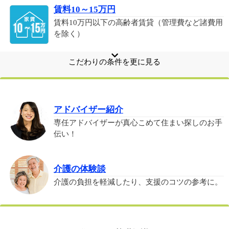
賃料10～15万円
賃料10万円以下の高齢者賃貸（管理費など諸費用
を除く）
こだわりの条件を更に見る
VR動画内覧
360°パノラマ動画のある住宅の特集です。
アドバイザー紹介
専任アドバイザーが真心こめて住まい探しのお手
YouTube動画内覧
伝い！
YouTube動画のある住宅の特集です。
介護の体験談
こだわりのブランド
介護の負担を軽減したり、支援のコツの参考に。
積水ハウス、旭化成など大手施工の安心の住宅