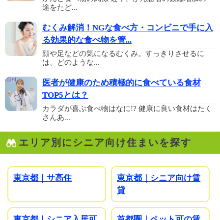
途をたど...
むくみ解消！NGな食べ方・コンビニで手に入
る効果的な食べ物を管...
顔や足などの気になるむくみ。すっきりさせるに
は、どのような...
医者が健康のため積極的に食べている食材
TOP5とは？
カラダが喜ぶ食べ物はなに!? 健康に良い食材はたく
さんあ...
エリア別にシニア向け住まいを探す
東京都｜サ高住
東京都｜シニア向け賃
貸
東京都｜シニア入居可
首都圏｜ペット可の賃