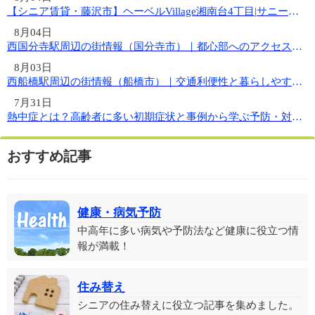
【シニア賃貸・藤沢市】ヘーベルVillage湘南台4丁目|サニーヒルズ湘...
8月04日
西国分寺駅周辺の街情報（国分寺市）｜都心部へのアクセス良好、穏やかな住宅...
8月03日
西船橋駅周辺の街情報（船橋市）｜交通利便性と暮らしやすさを兼ね備えた住み...
7月31日
熱中症とは？高齢者に多い初期症状と事例から学ぶ予防・対処法
おすすめ記事
健康・病気予防
中高年に多い病気や予防法など健康に役立つ情
報が満載！
住み替え
シニアの住み替えに役立つ記事を集めました。