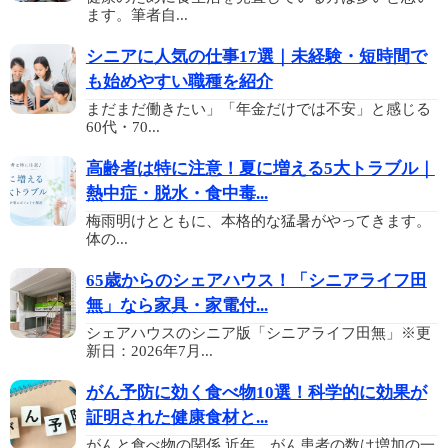
ます。筆者自...
シニアに人気の仕事17選｜未経験・短時間で
も始めやすい職種を紹介
まだまだ働きたい」「年金だけでは不安」と感じる
60代・70...
高齢者は特に注意！夏に増える5大トラブル｜
熱中症・脱水・食中毒...
梅雨明けとともに、本格的な猛暑がやってきます。
体の...
65歳からのシェアハウス！「シニアライフ田
無」なら家具・家電付...
シェアハウスのシニア版「シニアライフ田無」※更
新日：2026年7月...
がん予防に効く食べ物10選！科学的に効果が
証明された健康食材と...
がんと食べ物の関係 近年、がん患者の数は増加の一