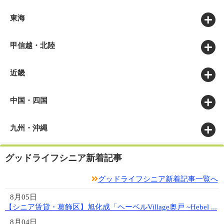
東京 (640)
神奈川 (457)
千葉 (373)
埼玉 (378)
群馬 (93)
栃木 (134)
茨城 (135)
関東全て
東海
愛知 (243)
静岡 (118)
岐阜 (119)
三重 (177)
東海全て
甲信越・北陸
山梨 (47)
長野 (116)
新潟 (100)
石川 (52)
富山 (80)
福井 (43)
甲信越・北陸全て
近畿
大阪 (746)
兵庫 (389)
京都 (135)
滋賀 (90)
奈良 (61)
和歌山 (105)
近畿全て
中国・四国
広島 (221)
岡山 (110)
鳥取 (53)
島根 (57)
山口 (120)
香川 (72)
愛媛 (130)
徳島 (67)
高知 (25)
中国・四国全て
九州・沖縄
福岡 (200)
佐賀 (9)
長崎 (81)
大分 (48)
熊本 (66)
宮崎 (18)
鹿児島 (57)
沖縄 (3)
九州・沖縄全て
グッドライフシニア新着記事
グッドライフシニア新着記事一覧へ
8月05日
【シニア賃貸・葛飾区】旭化成「ヘーベルVillage奥戸 ~Hebel ...
8月04日