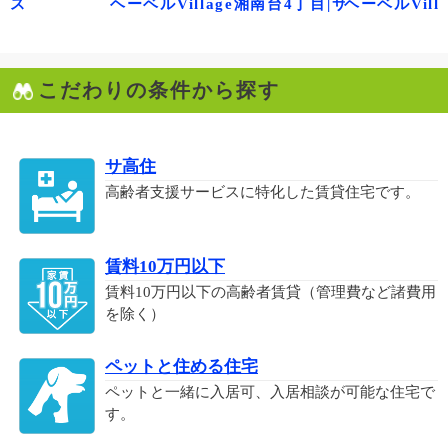
ウス
ヘーベルVillage湘南台4丁目|サニーヒルズ
ヘーベルVill
こだわりの条件から探す
サ高住
高齢者支援サービスに特化した賃貸住宅です。
賃料10万円以下
賃料10万円以下の高齢者賃貸（管理費など諸費用
を除く）
ペットと住める住宅
ペットと一緒に入居可、入居相談が可能な住宅で
す。