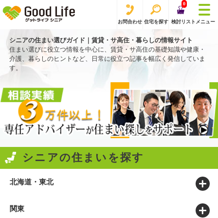
0
お問合わせ
住宅を探す
検討リスト
メニュー
シニアの住まい選びガイド｜賃貸・サ高住・暮らしの情報サイト
住まい選びに役立つ情報を中心に、賃貸・サ高住の基礎知識や健康・
介護、暮らしのヒントなど、日常に役立つ記事を幅広く発信していま
す。
シニアの住まいを探す
北海道・東北
北海道 (416)
青森 (60)
岩手 (61)
秋田 (44)
宮城 (103)
山形 (50)
福島 (89)
東北全て
関東