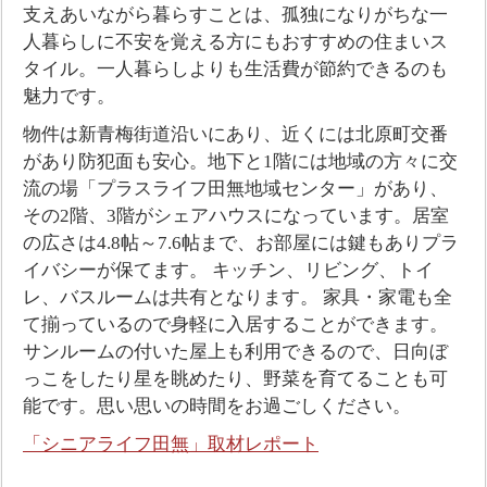
支えあいながら暮らすことは、孤独になりがちな一
人暮らしに不安を覚える方にもおすすめの住まいス
タイル。一人暮らしよりも生活費が節約できるのも
魅力です。
物件は新青梅街道沿いにあり、近くには北原町交番
があり防犯面も安心。地下と1階には地域の方々に交
流の場「プラスライフ田無地域センター」があり、
その2階、3階がシェアハウスになっています。居室
の広さは4.8帖～7.6帖まで、お部屋には鍵もありプラ
イバシーが保てます。 キッチン、リビング、トイ
レ、バスルームは共有となります。 家具・家電も全
て揃っているので身軽に入居することができます。
サンルームの付いた屋上も利用できるので、日向ぼ
っこをしたり星を眺めたり、野菜を育てることも可
能です。思い思いの時間をお過ごしください。
「シニアライフ田無」取材レポート