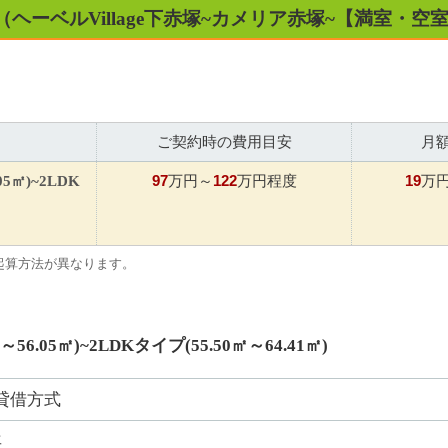
（ヘーベルVillage下赤塚~カメリア赤塚~【満室・
ご契約時の費用目安
月
97
122
19
05㎡)~2LDK
万円～
万円程度
万
起算方法が異なります。
56.05㎡)~2LDKタイプ(55.50㎡～64.41㎡)
貸借方式
年