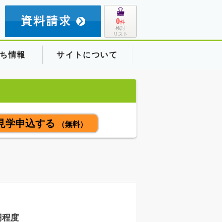
8
0
件
検討
リスト
ち情報
サイトについて
見学申込する
（無料）
円程度