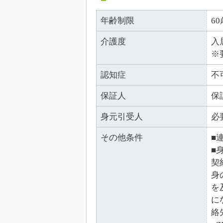
年齢制限
6
介護度
入
※
認知症
不
保証人
保
身元引受人
必
その他条件
■
■
契
身
を
に
絡