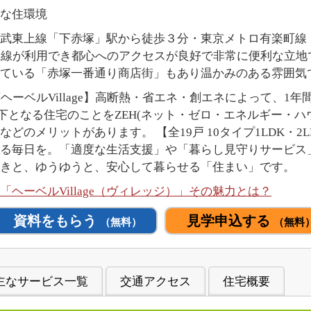
な住環境
は、東武東上線「下赤塚」駅から徒歩３分・東京メトロ有楽町
路線が利用でき都心へのアクセスが良好で非常に便利な立地
れている「赤塚一番通り商店街」もあり温かみのある雰囲気
対応ヘーベルVillage】高断熱・省エネ・創エネによって、
以下となる住宅のことをZEH(ネット・ゼロ・エネルギー・ハ
どのメリットがあります。 【全19戸 10タイプ1LDK・2
る毎日を。「適度な生活支援」や「暮らし見守りサービス
きと、ゆうゆうと、安心して暮らせる「住まい」です。
ヘーベルVillage（ヴィレッジ）」その魅力とは？
資料をもらう
見学申込する
（無料）
（無料
主なサービス一覧
交通アクセス
住宅概要