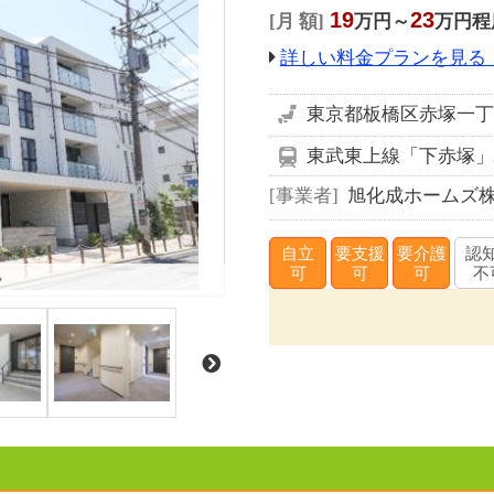
19
23
月 額
万円～
万円程
詳しい料金プランを見る
東京都板橋区赤塚一丁目
東武東上線「下赤塚」
事業者
旭化成ホームズ
自立
要支援
要介護
認
観
可
可
可
不