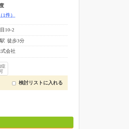
度
（1件）
10-2
駅 徒歩3分
株式会社
知症
可
検討リストに入れる