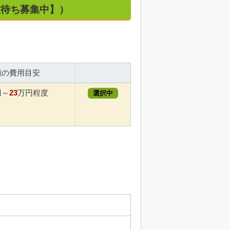
空室待ち募集中】）
額の費用目安
23
円～
万円程度
選択中