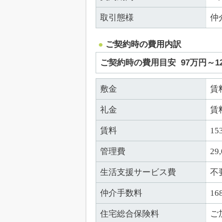
取引態様
仲
ご契約時の費用内訳
ご契約時の費用目安
97万円～1
敷金
賃
礼金
賃
賃料
15
管理費
29
生活支援サービス費
不
仲介手数料
16
住宅総合保険料
ご