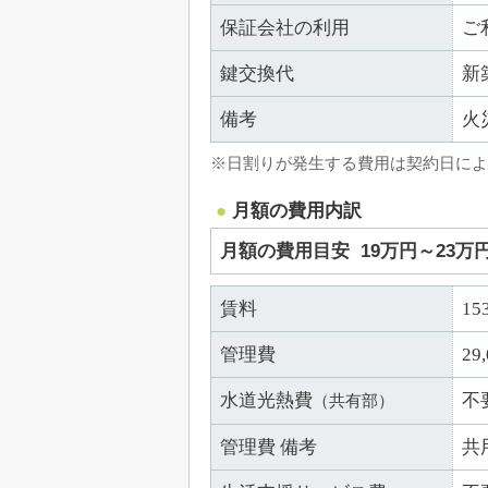
保証会社の利用
ご
鍵交換代
新
備考
火
※日割りが発生する費用は契約日によ
月額の費用内訳
月額の費用目安
19万円～23万
賃料
15
管理費
29
水道光熱費
不
（共有部）
管理費 備考
共