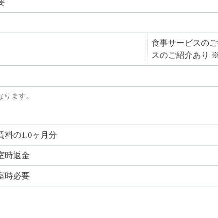
要
食事サービスのご
スのご紹介あり 
なります。
賃料の1.0ヶ月分
室時返金
室時必要