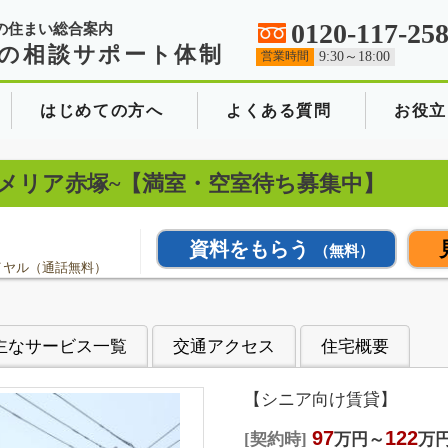
0120-117-25
の住まい総合案内
の相談サポート体制
営業時間
9:30～18:00
はじめての方へ
よくある質問
お役立
塚~カメリア赤塚~【満室・空室待ち募集中】
資料をもらう
（無料）
イヤル（通話無料）
主なサービス一覧
交通アクセス
住宅概要
【シニア向け賃貸】
97
122
契約時
万円～
万