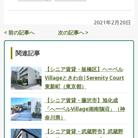
2021年2月20日
< 前の記事へ
次の記事へ >
関連記事
【シニア賃貸・板橋区】ヘーベル
Villageときわ台|Serenity Court
東新町（東京都）
【シニア賃貸・藤沢市】旭化成
「へーベルVillage湘南鵠沼」（神
奈川県）
【シニア賃貸・武蔵野市】武蔵野