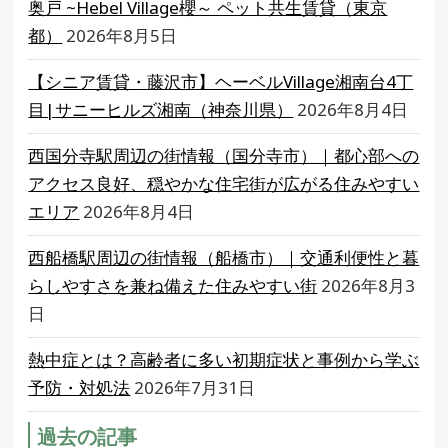
奥戸 ~Hebel Village櫻～ ペット共生賃貸（東京
都）
2026年8月5日
【シニア賃貸・藤沢市】ヘーベルVillage湘南台4丁
目|サニーヒルズ湘南（神奈川県）
2026年8月4日
西国分寺駅周辺の街情報（国分寺市）｜都心部への
アクセス良好、穏やかな住宅街が広がる住みやすい
エリア
2026年8月4日
西船橋駅周辺の街情報（船橋市）｜交通利便性と暮
らしやすさを兼ね備えた住みやすい街
2026年8月3
日
熱中症とは？高齢者に多い初期症状と事例から学ぶ
予防・対処法
2026年7月31日
過去の記事