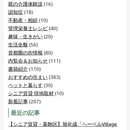
親の介護体験談
(16)
認知症
(18)
不動産・相続
(10)
管理栄養士レシピ
(40)
趣味・生きがい
(20)
生活全般
(56)
首都圏の街情報
(80)
内覧会＆お知らせ
(111)
書籍紹介
(110)
おすすめの住まい
(383)
ペットと暮らす
(30)
シニア賃貸 現地取材
(10)
新着記事
(207)
最近の記事
【シニア賃貸・葛飾区】旭化成「ヘーベルVillage