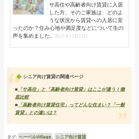
サ高住や高齢者向け賃貸に入居
した方、そのご家族は、どのよ
うな状況から賃貸への入居に至
ったのか？住み心地や満足度などについて生の
声を集めました。
2021年11月21日
シニア向け賃貸の関連ページ
■
「サ高住」と「高齢者向け賃貸」はここが違う！徹
底比較
■
「高齢者向け賃貸住宅」ってどんな住まい？「一般
賃貸」との違いは？
タグ:
ヘーベルVillage
,
シニア向け賃貸