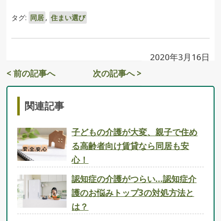
タグ:
同居
,
住まい選び
2020年3月16日
< 前の記事へ
次の記事へ >
関連記事
子どもの介護が大変、親子で住め
る高齢者向け賃貸なら同居も安
心！
認知症の介護がつらい…認知症介
護のお悩みトップ3の対処方法と
は？