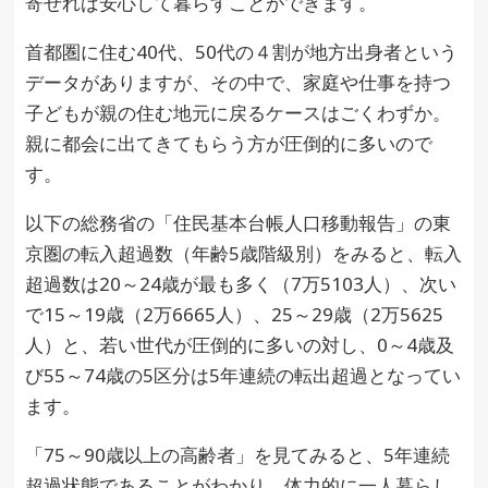
寄せれば安心して暮らすことができます。
首都圏に住む40代、50代の４割が地方出身者という
データがありますが、その中で、家庭や仕事を持つ
子どもが親の住む地元に戻るケースはごくわずか。
親に都会に出てきてもらう方が圧倒的に多いので
す。
以下の総務省の「住民基本台帳人口移動報告」の東
京圏の転入超過数（年齢5歳階級別）をみると、転入
超過数は20～24歳が最も多く（7万5103人）、次い
で15～19歳（2万6665人）、25～29歳（2万5625
人）と、若い世代が圧倒的に多いの対し、0～4歳及
び55～74歳の5区分は5年連続の転出超過となってい
ます。
「75～90歳以上の高齢者」を見てみると、5年連続
超過状態であることがわかり、
体力的に一人暮らし