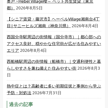
奥戸 ~Hebel Village櫻～ ペット共生賃貸（東京
都）
2026年8月5日
【シニア賃貸・藤沢市】ヘーベルVillage湘南台4丁
目|サニーヒルズ湘南（神奈川県）
2026年8月4日
西国分寺駅周辺の街情報（国分寺市）｜都心部への
アクセス良好、穏やかな住宅街が広がる住みやすい
エリア
2026年8月4日
西船橋駅周辺の街情報（船橋市）｜交通利便性と暮
らしやすさを兼ね備えた住みやすい街
2026年8月3
日
熱中症とは？高齢者に多い初期症状と事例から学ぶ
予防・対処法
2026年7月31日
過去の記事