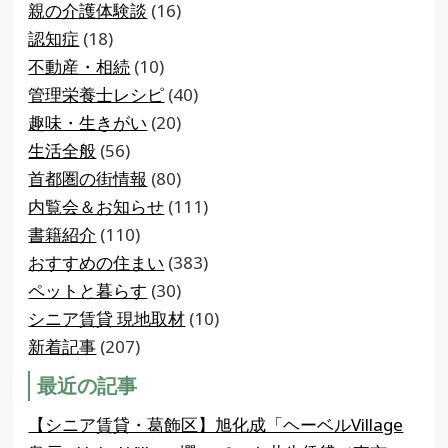
親の介護体験談
(16)
認知症
(18)
不動産・相続
(10)
管理栄養士レシピ
(40)
趣味・生きがい
(20)
生活全般
(56)
首都圏の街情報
(80)
内覧会＆お知らせ
(111)
書籍紹介
(110)
おすすめの住まい
(383)
ペットと暮らす
(30)
シニア賃貸 現地取材
(10)
新着記事
(207)
最近の記事
【シニア賃貸・葛飾区】旭化成「ヘーベルVillage