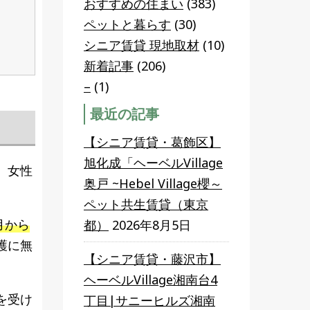
おすすめの住まい
(383)
ペットと暮らす
(30)
シニア賃貸 現地取材
(10)
新着記事
(206)
–
(1)
最近の記事
【シニア賃貸・葛飾区】
旭化成「ヘーベルVillage
、女性
奥戸 ~Hebel Village櫻～
ペット共生賃貸（東京
月から
都）
2026年8月5日
護に無
【シニア賃貸・藤沢市】
ヘーベルVillage湘南台4
を受け
丁目|サニーヒルズ湘南