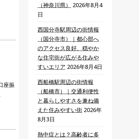
（神奈川県）
2026年8月4
日
西国分寺駅周辺の街情報
（国分寺市）｜都心部へ
のアクセス良好、穏やか
な住宅街が広がる住みや
すいエリア
2026年8月4日
西船橋駅周辺の街情報
口座振
（船橋市）｜交通利便性
。
と暮らしやすさを兼ね備
えた住みやすい街
2026年
8月3日
熱中症とは？高齢者に多