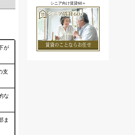
シニア向け賃貸60＋
下が
の支
的な
部ま