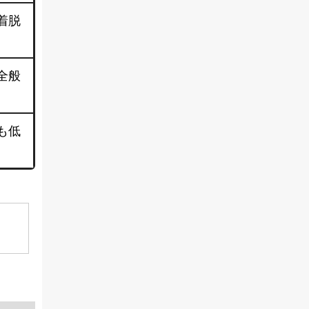
着脱
全般
も低