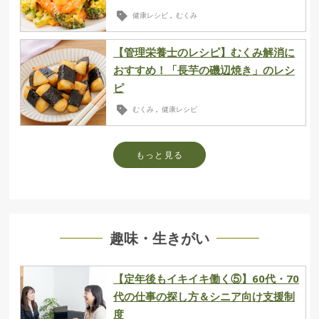
健康レシピ
むくみ
,
【管理栄養士のレシピ】むくみ解消に
おすすめ！「長芋の磯辺焼き」のレシ
ピ
むくみ
健康レシピ
,
もっと見る
趣味・生きがい
【定年後もイキイキ働く⑤】60代・70
代の仕事の探し方＆シニア向け支援制
度