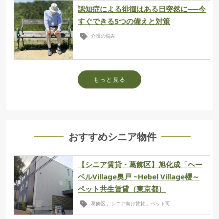
認知症による徘徊はある日突然に──今
すぐできる5つの備えと対策
介護の悩み
もっと見る
おすすめシニア物件
【シニア賃貸・葛飾区】旭化成「ヘー
ベルVillage奥戸 ~Hebel Village櫻～
ペット共生賃貸（東京都）
葛飾区
シニア向け賃貸
ペット可
,
,