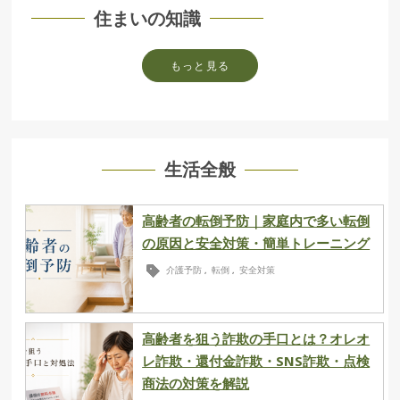
住まいの知識
もっと見る
生活全般
高齢者の転倒予防｜家庭内で多い転倒
の原因と安全対策・簡単トレーニング
介護予防
転倒
安全対策
,
,
高齢者を狙う詐欺の手口とは？オレオ
レ詐欺・還付金詐欺・SNS詐欺・点検
商法の対策を解説