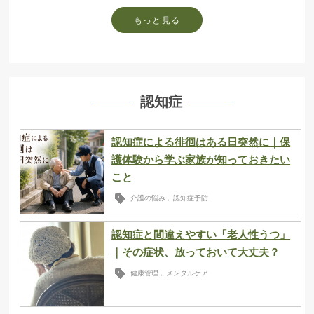
もっと見る
認知症
認知症による徘徊はある日突然に｜保
護体験から学ぶ家族が知っておきたい
こと
介護の悩み
認知症予防
,
認知症と間違えやすい「老人性うつ」
｜その症状、放っておいて大丈夫？
健康管理
メンタルケア
,