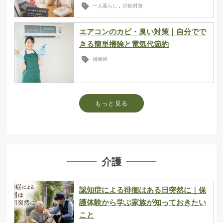
一人暮らし
詐欺対策
,
エアコンのカビ・臭い対策｜自分でで
きる簡単掃除と電気代節約
掃除術
もっと見る
介護
認知症による徘徊はある日突然に｜保
護体験から学ぶ家族が知っておきたい
こと