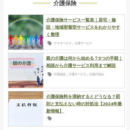
介護保険
介護保険サービス一覧表｜居宅・施
設・地域密着型サービスをわかりやす
く整理
デイサービス
介護サービス
,
親の介護は何から始める？5つの手順｜
相談から介護サービス利用まで解説
介護認定
介護サービス
介護の悩み
,
,
介護保険料を滞納するとどうなる？罰
則と支払えない時の対処法【2024年最
新情報】