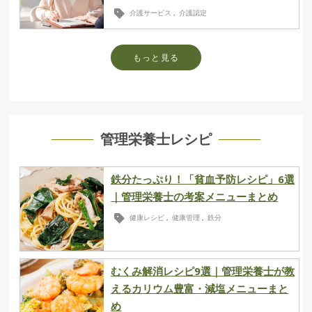
介護サービス
介護認定
,
もっと見る
管理栄養士レシピ
鉄分たっぷり！「貧血予防レシピ」6選
｜管理栄養士の考案メニューまとめ
健康レシピ
健康管理
鉄分
,
,
むくみ解消レシピ9選｜管理栄養士が教
えるカリウム豊富・減塩メニューまと
め