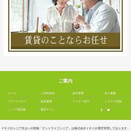
ご案内
ホーム
二地域居住
会社概要
求人募集
アドバイザー
資産運用
ライター紹介
メルマガ登録
シニア用語集
運営サイト
イチイのシニア住まいの情報「グットライフシニア」は株式会社イチイが運営管理しております。