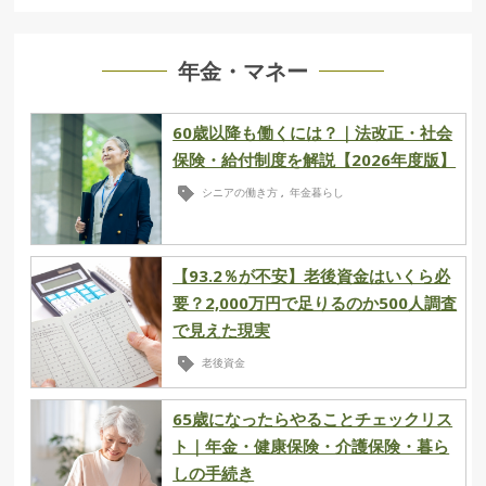
年金・マネー
60歳以降も働くには？｜法改正・社会
保険・給付制度を解説【2026年度版】
シニアの働き方
年金暮らし
,
【93.2％が不安】老後資金はいくら必
要？2,000万円で足りるのか500人調査
で見えた現実
老後資金
65歳になったらやることチェックリス
ト｜年金・健康保険・介護保険・暮ら
しの手続き