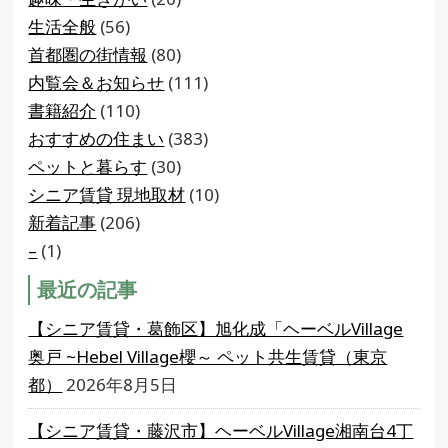
生活全般
(56)
首都圏の街情報
(80)
内覧会＆お知らせ
(111)
書籍紹介
(110)
おすすめの住まい
(383)
ペットと暮らす
(30)
シニア賃貸 現地取材
(10)
新着記事
(206)
–
(1)
最近の記事
【シニア賃貸・葛飾区】旭化成「ヘーベルVillage
奥戸 ~Hebel Village櫻～ ペット共生賃貸（東京
都）
2026年8月5日
【シニア賃貸・藤沢市】ヘーベルVillage湘南台4丁