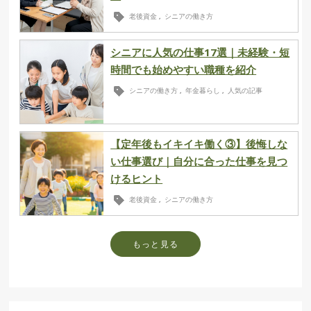
老後資金
シニアの働き方
,
シニアに人気の仕事17選｜未経験・短
時間でも始めやすい職種を紹介
シニアの働き方
年金暮らし
人気の記事
,
,
【定年後もイキイキ働く③】後悔しな
い仕事選び｜自分に合った仕事を見つ
けるヒント
老後資金
シニアの働き方
,
もっと見る