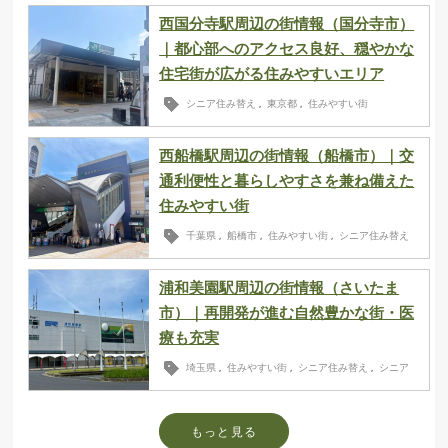
西国分寺駅周辺の街情報（国分寺市）
｜都心部へのアクセス良好、穏やかな
住宅街が広がる住みやすいエリア
シニア住み替え
東京都
住みやすい街
,
,
西船橋駅周辺の街情報（船橋市）｜交
通利便性と暮らしやすさを兼ね備えた
住みやすい街
千葉県
船橋市
住みやすい街
シニア住み替え
,
,
,
浦和美園駅周辺の街情報（さいたま
市）｜再開発が進む自然豊かな街・医
療も充実
埼玉県
住みやすい街
シニア住み替え
シニア
,
,
,
もっと見る