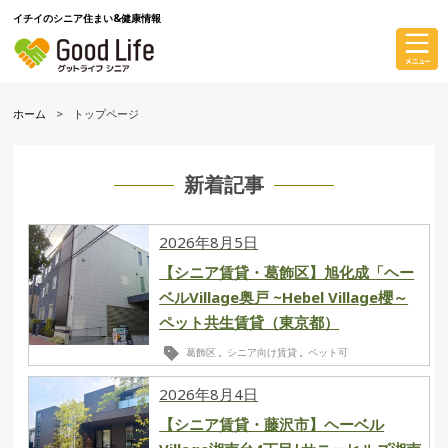
イチイのシニア住まい&健康情報
ホーム
トップページ
新着記事
2026年8月5日
【シニア賃貸・葛飾区】旭化成「ヘー
ベルVillage奥戸 ~Hebel Village櫻～
ペット共生賃貸（東京都）
葛飾区
シニア向け賃貸
ペット可
,
,
2026年8月4日
【シニア賃貸・藤沢市】ヘーベル