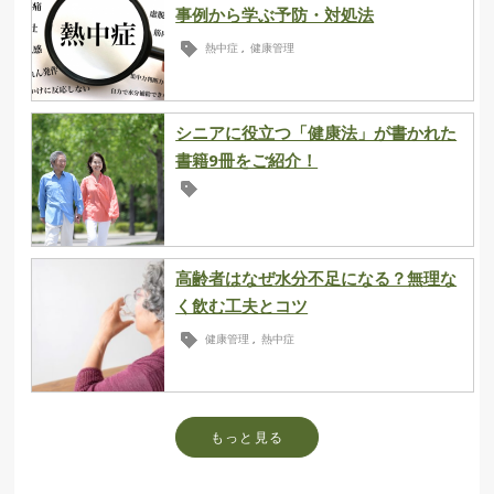
事例から学ぶ予防・対処法
熱中症
健康管理
,
シニアに役立つ「健康法」が書かれた
書籍9冊をご紹介！
高齢者はなぜ水分不足になる？無理な
く飲む工夫とコツ
健康管理
熱中症
,
もっと見る