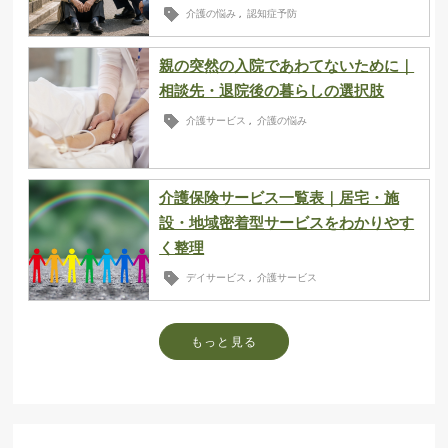
介護の悩み
認知症予防
,
親の突然の入院であわてないために｜
相談先・退院後の暮らしの選択肢
介護サービス
介護の悩み
,
介護保険サービス一覧表｜居宅・施
設・地域密着型サービスをわかりやす
く整理
デイサービス
介護サービス
,
もっと見る