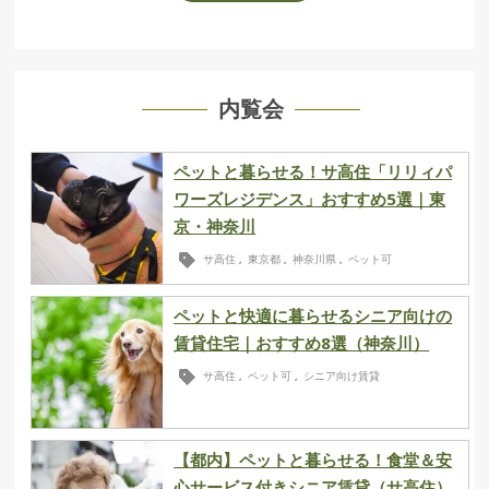
内覧会
ペットと暮らせる！サ高住「リリィパ
ワーズレジデンス」おすすめ5選｜東
京・神奈川
サ高住
東京都
神奈川県
ペット可
,
,
,
ペットと快適に暮らせるシニア向けの
賃貸住宅｜おすすめ8選（神奈川）
サ高住
ペット可
シニア向け賃貸
,
,
【都内】ペットと暮らせる！食堂＆安
心サービス付きシニア賃貸（サ高住）