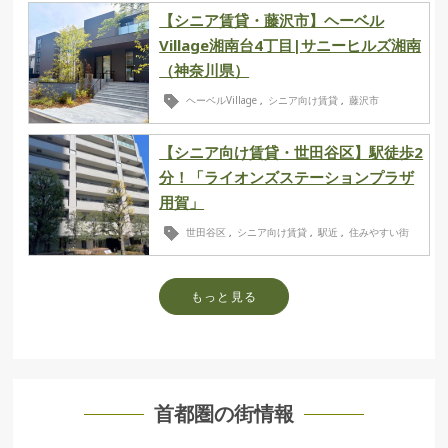
【シニア賃貸・藤沢市】ヘーベル
Village湘南台4丁目|サニーヒルズ湘南
（神奈川県）
ヘーベルVillage
シニア向け賃貸
藤沢市
,
,
【シニア向け賃貸・世田谷区】駅徒歩2
分！「ライオンズステーションプラザ
用賀」
世田谷区
シニア向け賃貸
駅近
住みやすい街
,
,
,
もっと見る
首都圏の街情報