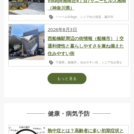
Village湘南台4丁目|サニーヒルズ湘南
（神奈川県）
ヘーベルVillage
シニア向け賃貸
藤沢市
,
,
2026年8月3日
西船橋駅周辺の街情報（船橋市）｜交
通利便性と暮らしやすさを兼ね備えた
住みやすい街
千葉県
船橋市
住みやすい街
シニア住み替え
,
,
,
もっと見る
健康・病気予防
熱中症とは？高齢者に多い初期症状と