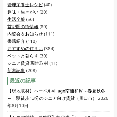
管理栄養士レシピ
(40)
趣味・生きがい
(20)
生活全般
(56)
首都圏の街情報
(80)
内覧会＆お知らせ
(111)
書籍紹介
(110)
おすすめの住まい
(384)
ペットと暮らす
(30)
シニア賃貸 現地取材
(11)
新着記事
(208)
最近の記事
【現地取材】ヘーベルVillage南浦和Ⅳ～春夏秋冬
～｜駅徒歩13分のシニア向け賃貸（川口市）
2026
年8月10日