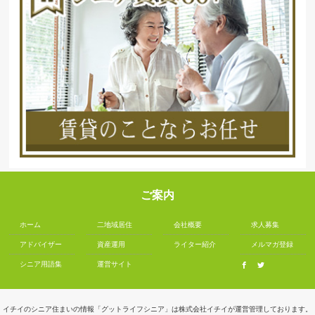
ご案内
ホーム
二地域居住
会社概要
求人募集
アドバイザー
資産運用
ライター紹介
メルマガ登録
シニア用語集
運営サイト
イチイのシニア住まいの情報「グットライフシニア」は株式会社イチイが運営管理しております。