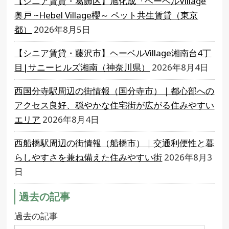
【シニア賃貸・葛飾区】旭化成「ヘーベルVillage
奥戸 ~Hebel Village櫻～ ペット共生賃貸（東京
都）
2026年8月5日
【シニア賃貸・藤沢市】ヘーベルVillage湘南台4丁
目|サニーヒルズ湘南（神奈川県）
2026年8月4日
西国分寺駅周辺の街情報（国分寺市）｜都心部への
アクセス良好、穏やかな住宅街が広がる住みやすい
エリア
2026年8月4日
西船橋駅周辺の街情報（船橋市）｜交通利便性と暮
らしやすさを兼ね備えた住みやすい街
2026年8月3
日
過去の記事
過去の記事