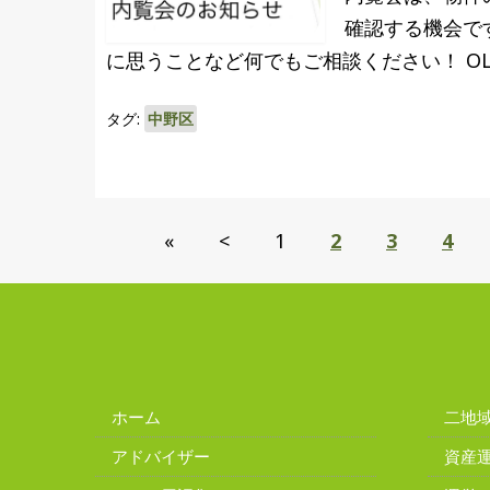
確認する機会で
に思うことなど何でもご相談ください！ OL
タグ:
中野区
«
<
1
2
3
4
ホーム
二地
アドバイザー
資産