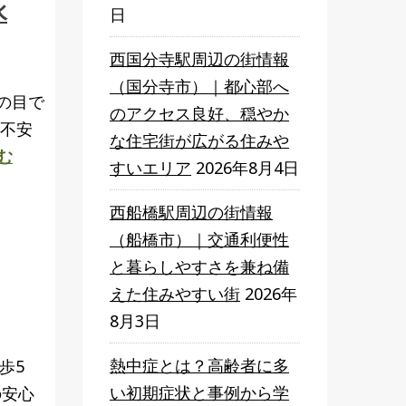
水
日
西国分寺駅周辺の街情報
（国分寺市）｜都心部へ
の目で
のアクセス良好、穏やか
や不安
な住宅街が広がる住みや
む
すいエリア
2026年8月4日
西船橋駅周辺の街情報
（船橋市）｜交通利便性
と暮らしやすさを兼ね備
えた住みやすい街
2026年
8月3日
熱中症とは？高齢者に多
歩5
い初期症状と事例から学
の安心