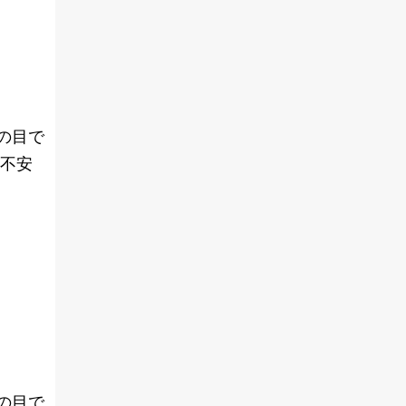
の目で
や不安
の目で