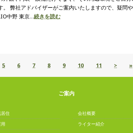
す。 弊社アドバイザーがご案内いたしますので、疑問
IO中野 東京…
続きを読む
5
6
7
8
9
10
11
>
»
ご案内
域居住
会社概要
運用
ライター紹介