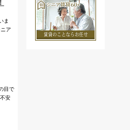
！
いま
シニア
の目で
や不安