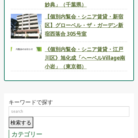
妙典」（千葉県）
【個別内覧会・シニア賃貸・新宿
区】グローベル・ザ・ガーデン新
宿西落合 305号室
《個別内覧会・シニア賃貸・江戸
川区》旭化成「ヘーベルVillage南
小岩」（東京都）
キーワードで探す
カテゴリー