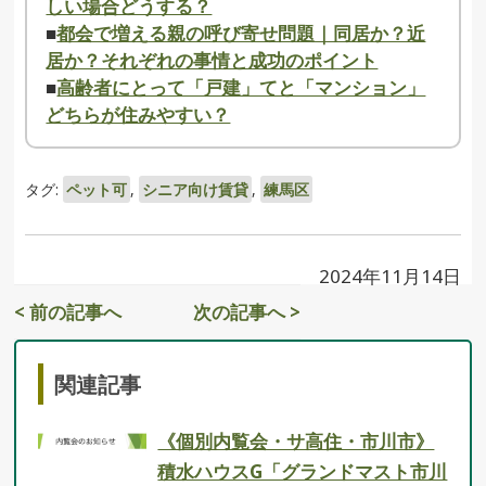
しい場合どうする？
■
都会で増える親の呼び寄せ問題｜同居か？近
居か？それぞれの事情と成功のポイント
■
高齢者にとって「戸建」てと「マンション」
どちらが住みやすい？
タグ:
ペット可
,
シニア向け賃貸
,
練馬区
2024年11月14日
< 前の記事へ
次の記事へ >
関連記事
《個別内覧会・サ高住・市川市》
積水ハウスG「グランドマスト市川