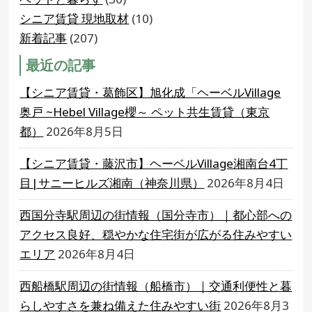
シニア賃貸 現地取材
(10)
新着記事
(207)
最近の記事
【シニア賃貸・葛飾区】旭化成「ヘーベルVillage
奥戸 ~Hebel Village櫻～ ペット共生賃貸（東京
都）
2026年8月5日
【シニア賃貸・藤沢市】ヘーベルVillage湘南台4丁
目|サニーヒルズ湘南（神奈川県）
2026年8月4日
西国分寺駅周辺の街情報（国分寺市）｜都心部への
アクセス良好、穏やかな住宅街が広がる住みやすい
エリア
2026年8月4日
西船橋駅周辺の街情報（船橋市）｜交通利便性と暮
らしやすさを兼ね備えた住みやすい街
2026年8月3