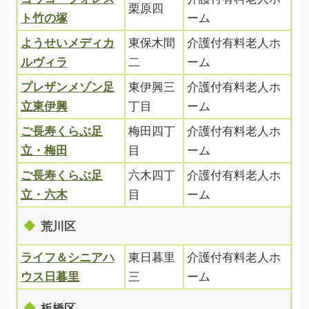
栗原四
ト竹の塚
ーム
ようせいメディカ
東保木間
介護付有料老人ホ
ルヴィラ
二
ーム
プレザンメゾン足
東伊興三
介護付有料老人ホ
立東伊興
丁目
ーム
ご長寿くらぶ足
梅田四丁
介護付有料老人ホ
立・梅田
目
ーム
ご長寿くらぶ足
六木四丁
介護付有料老人ホ
立・六木
目
ーム
荒川区
ライフ＆シニアハ
東日暮里
介護付有料老人ホ
ウス日暮里
三
ーム
板橋区