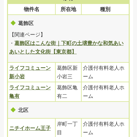
物件名
所在地
種別
葛飾区
【関連ページ】
・
葛飾区はこんな街｜下町の土壌豊かな和気あい
あいとした文化街【東京都】
ライフコミューン
葛飾区新
介護付有料老人ホ
新小岩
小岩三
ーム
ライフコミューン
葛飾区亀
介護付有料老人ホ
亀有
有二
ーム
北区
岸町一丁
介護付有料老人ホ
ニチイホーム王子
目
ーム