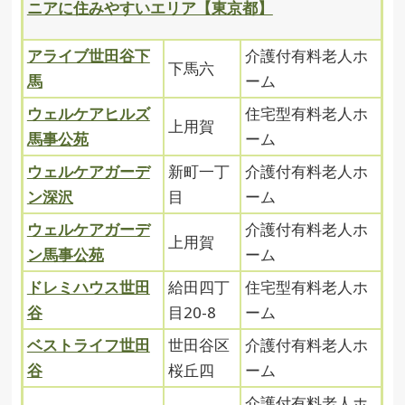
ニアに住みやすいエリア【東京都】
アライブ世田谷下
介護付有料老人ホ
下馬六
馬
ーム
ウェルケアヒルズ
住宅型有料老人ホ
上用賀
馬事公苑
ーム
ウェルケアガーデ
新町一丁
介護付有料老人ホ
ン深沢
目
ーム
ウェルケアガーデ
介護付有料老人ホ
上用賀
ン馬事公苑
ーム
ドレミハウス世田
給田四丁
住宅型有料老人ホ
谷
目20-8
ーム
ベストライフ世田
世田谷区
介護付有料老人ホ
谷
桜丘四
ーム
介護付有料老人ホ