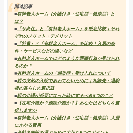
関連記事
■
有料老人ホーム（介護付き・住宅型・健康型）と
は？
■
「サ高住」と「有料老人ホーム」を徹底比較｜それ
ぞれのメリット・デメリット
■
「特養」と「有料老人ホーム」を比較｜入居の条
件・サービスなどの違いなど
■
有料老人ホームではどのような医療行為が受けられ
るのか？
■
有料老人ホームの「感染症」受け入れについて
■
親の突然の入院であわてないために｜相談先・退院
後の暮らしの選択肢
■
親の介護が必要になった時にするべき5つのこと
■
【在宅介護か？施設介護か？】あなたはどちらを選
択しますか
■
有料老人ホーム（介護付き・住宅型・健康型）入居
にかかる費用
■
高齢者施設を選ぶために大切な5つのポイント