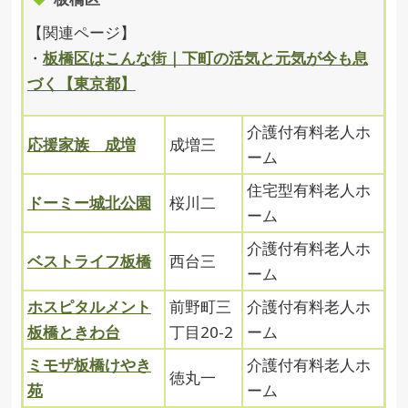
【関連ページ】
・
板橋区はこんな街｜下町の活気と元気が今も息
づく【東京都】
介護付有料老人ホ
応援家族 成増
成増三
ーム
住宅型有料老人ホ
ドーミー城北公園
桜川二
ーム
介護付有料老人ホ
ベストライフ板橋
西台三
ーム
ホスピタルメント
前野町三
介護付有料老人ホ
板橋ときわ台
丁目20-2
ーム
ミモザ板橋けやき
介護付有料老人ホ
徳丸一
苑
ーム