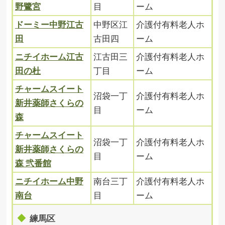
野鷺宮
目
ーム
ドーミー中野江古
中野区江
介護付有料老人ホ
田
古田四
ーム
ニチイホーム江古
江古田三
介護付有料老人ホ
田の杜
丁目
ーム
チャームスイート
沼袋一丁
介護付有料老人ホ
新井薬師さくらの
目
ーム
森
チャームスイート
沼袋一丁
介護付有料老人ホ
新井薬師さくらの
目
ーム
森 弐番館
ニチイホーム中野
南台三丁
介護付有料老人ホ
南台
目
ーム
練馬区