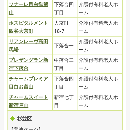
ソナーレ目白御留
下落合四
介護付有料老人ホ
山
丁目
ーム
ホスピタルメント
大京町
介護付有料老人ホ
四谷大京町
18-7
ーム
リアンレーヴ高田
介護付有料老人ホ
下落合一
馬場
ーム
プレザングラン新
中落合二
介護付有料老人ホ
宿下落合
丁目
ーム
チャームプレミア
下落合四
介護付有料老人ホ
目白お留山
丁目
ーム
チャームスイート
新宿七丁
介護付有料老人ホ
新宿戸山
目
ーム
杉並区
【関連ページ】