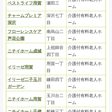
ベストライフ用賀
瀬田三
ーム
チャームプレミア
深沢七丁
介護付有料老人ホ
深沢
目
ーム
フローレンスケア
南烏山二
介護付有料老人ホ
芦花公園
丁目
ーム
上祖師谷
介護付有料老人ホ
ニチイホーム成城
四丁目
ーム
用賀一丁
介護付有料老人ホ
イリーゼ用賀
目
ーム
イリーゼ二子玉川
鎌田四丁
介護付有料老人ホ
ガーデン
目
ーム
玉川台二
介護付有料老人ホ
ニチイホーム用賀
丁目
ーム
ニチイホーム千歳
船橋三丁
介護付有料老人ホ