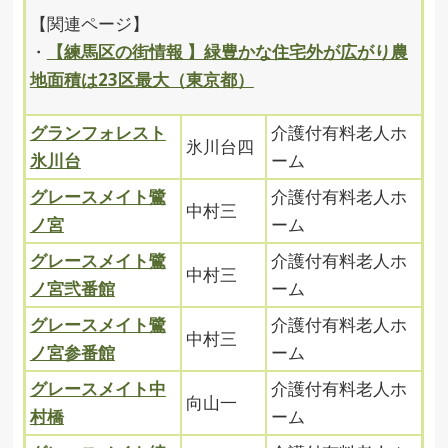
【関連ページ】
・
【練馬区の街情報 】緑豊かな住宅外が広がり農
地面積は23区最大（東京都）
グランフォレスト
介護付有料老人ホ
氷川台四
氷川台
ーム
グレースメイト鷺
介護付有料老人ホ
中村三
ノ宮
ーム
グレースメイト鷺
介護付有料老人ホ
中村三
ノ宮弐番館
ーム
グレースメイト鷺
介護付有料老人ホ
中村三
ノ宮参番館
ーム
グレースメイト中
介護付有料老人ホ
向山一
村橋
ーム