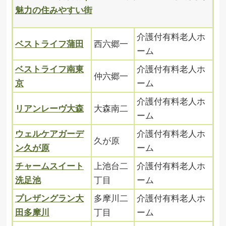
魅力の住みやすい街
介護付有料老人ホ
ベストライフ蒲田
西六郷一
ーム
ベストライフ南東
介護付有料老人ホ
仲六郷一
京
ーム
介護付有料老人ホ
リアンレーヴ大森
大森南二
ーム
ウェルケアガーデ
介護付有料老人ホ
久が原
ン久が原
ーム
チャームスイート
上池台二
介護付有料老人ホ
洗足池
丁目
ーム
プレザングラン大
多摩川二
介護付有料老人ホ
田多摩川
丁目
ーム