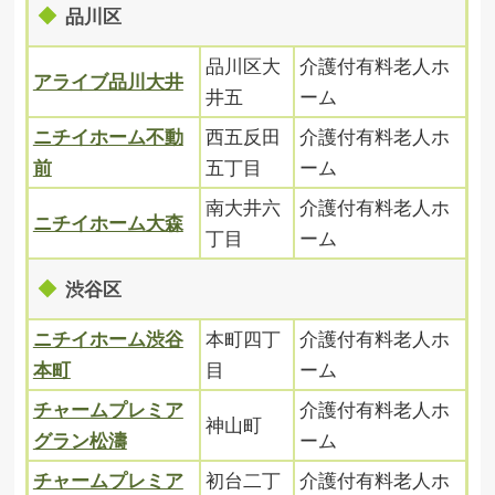
品川区
品川区大
介護付有料老人ホ
アライブ品川大井
井五
ーム
ニチイホーム不動
西五反田
介護付有料老人ホ
前
五丁目
ーム
南大井六
介護付有料老人ホ
ニチイホーム大森
丁目
ーム
渋谷区
ニチイホーム渋谷
本町四丁
介護付有料老人ホ
本町
目
ーム
チャームプレミア
介護付有料老人ホ
神山町
グラン松濤
ーム
チャームプレミア
初台二丁
介護付有料老人ホ