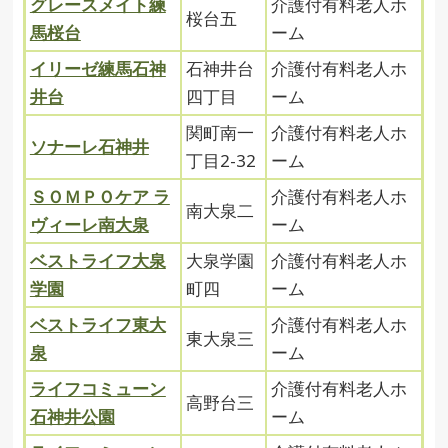
グレースメイト練
介護付有料老人ホ
桜台五
馬桜台
ーム
イリーゼ練馬石神
石神井台
介護付有料老人ホ
井台
四丁目
ーム
関町南一
介護付有料老人ホ
ソナーレ石神井
丁目2-32
ーム
ＳＯＭＰＯケア ラ
介護付有料老人ホ
南大泉二
ヴィーレ南大泉
ーム
ベストライフ大泉
大泉学園
介護付有料老人ホ
学園
町四
ーム
ベストライフ東大
介護付有料老人ホ
東大泉三
泉
ーム
ライフコミューン
介護付有料老人ホ
高野台三
石神井公園
ーム