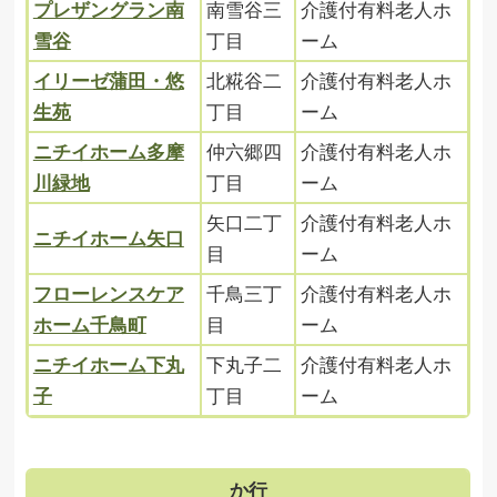
プレザングラン南
南雪谷三
介護付有料老人ホ
雪谷
丁目
ーム
イリーゼ蒲田・悠
北糀谷二
介護付有料老人ホ
生苑
丁目
ーム
ニチイホーム多摩
仲六郷四
介護付有料老人ホ
川緑地
丁目
ーム
矢口二丁
介護付有料老人ホ
ニチイホーム矢口
目
ーム
フローレンスケア
千鳥三丁
介護付有料老人ホ
ホーム千鳥町
目
ーム
ニチイホーム下丸
下丸子二
介護付有料老人ホ
子
丁目
ーム
か行