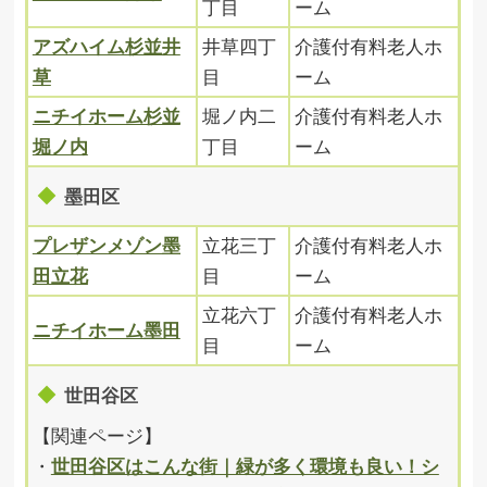
丁目
ーム
アズハイム杉並井
井草四丁
介護付有料老人ホ
草
目
ーム
ニチイホーム杉並
堀ノ内二
介護付有料老人ホ
堀ノ内
丁目
ーム
墨田区
プレザンメゾン墨
立花三丁
介護付有料老人ホ
田立花
目
ーム
立花六丁
介護付有料老人ホ
ニチイホーム墨田
目
ーム
世田谷区
【関連ページ】
・
世田谷区はこんな街｜緑が多く環境も良い！シ