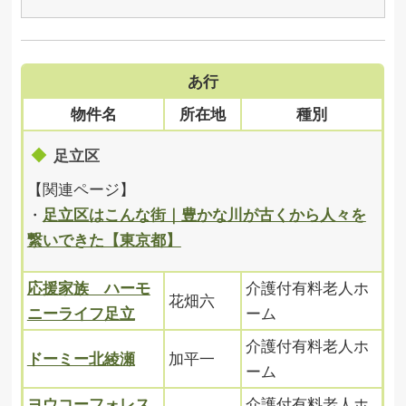
あ行
物件名
所在地
種別
足立区
【関連ページ】
・
足立区はこんな街｜豊かな川が古くから人々を
繋いできた【東京都】
応援家族 ハーモ
介護付有料老人ホ
花畑六
ニーライフ足立
ーム
介護付有料老人ホ
ドーミー北綾瀬
加平一
ーム
ヨウコーフォレス
介護付有料老人ホ