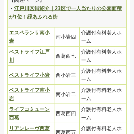
・
江戸川区街紹介｜23区で一人当たりの公園面積
が1位！緑あふれる街
エスペランサ南小
介護付有料老人ホ
南小岩四
岩
ーム
ベストライフ江戸
介護付有料老人ホ
西葛西七
川
ーム
介護付有料老人ホ
ベストライフ小岩
西小岩三
ーム
ベストライフ南小
介護付有料老人ホ
南小岩二
岩
ーム
ライフコミューン
介護付有料老人ホ
西葛西四
西葛
ーム
リアンレーヴ西葛
介護付有料老人ホ
西葛西五