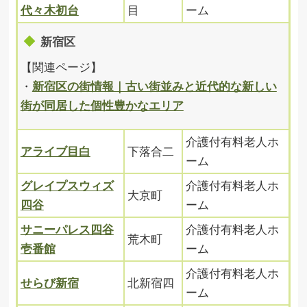
代々木初台
目
ーム
新宿区
【関連ページ】
・
新宿区の街情報｜古い街並みと近代的な新しい
街が同居した個性豊かなエリア
介護付有料老人ホ
アライブ目白
下落合二
ーム
グレイプスウィズ
介護付有料老人ホ
大京町
四谷
ーム
サニーパレス四谷
介護付有料老人ホ
荒木町
壱番館
ーム
介護付有料老人ホ
せらび新宿
北新宿四
ーム