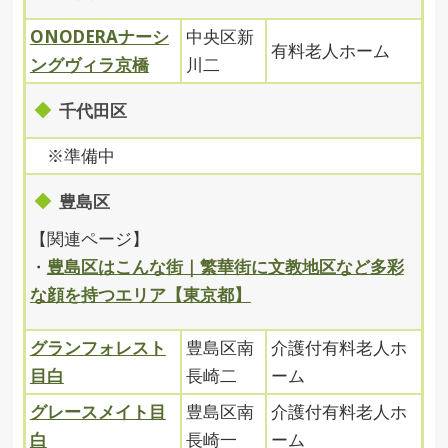
ONODERAナーシ
中央区新
有料老人ホーム
ングヴィラ京橋
川二
千代田区
※準備中
豊島区
【関連ページ】
・
豊島区はこんな街｜繁華街に文教地区など多彩
な顔を持つエリア【東京都】
グランフォレスト
豊島区南
介護付有料老人ホ
目白
長崎二
ーム
グレースメイト目
豊島区南
介護付有料老人ホ
白
長崎一
ーム