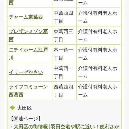
西
ーム
中葛西四
介護付有料老人ホ
チャーム東葛西
丁目
ーム
プレザンメゾン葛
東葛西三
介護付有料老人ホ
西
丁目
ーム
ニチイホーム江戸
本一色一
介護付有料老人ホ
川
丁目
ーム
中葛西一
介護付有料老人ホ
イリーゼかさい
丁目
ーム
ライフコミューン
西葛西四
介護付有料老人ホ
西葛西
丁目
ーム
大田区
【関連ページ】
・
大田区の街情報|羽田空港や駅に近い！便利さが