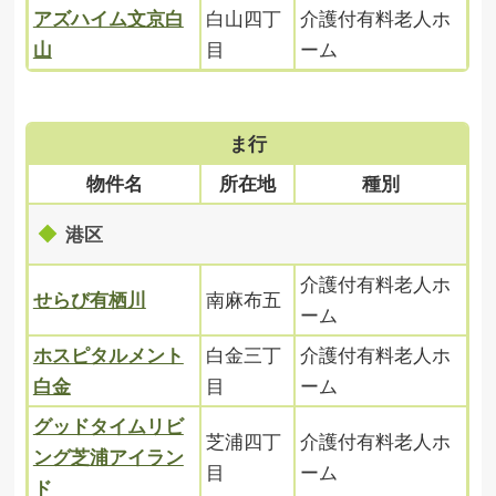
アズハイム文京白
白山四丁
介護付有料老人ホ
山
目
ーム
ま行
物件名
所在地
種別
港区
介護付有料老人ホ
せらび有栖川
南麻布五
ーム
ホスピタルメント
白金三丁
介護付有料老人ホ
白金
目
ーム
グッドタイムリビ
芝浦四丁
介護付有料老人ホ
ング芝浦アイラン
目
ーム
ド