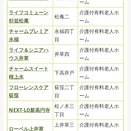
ーム
ライフコミューン
介護付有料老人ホ
松庵二
杉並松庵
ーム
チャームプレミア
永福四丁
介護付有料老人ホ
永福
目
ーム
ライフ＆シニアハ
介護付有料老人ホ
井草四
ウス井草
ーム
チャームスイート
介護付有料老人ホ
下高井戸
桜上水
ーム
フローレンスケア
荻窪二丁
介護付有料老人ホ
荻窪
目
ーム
松ノ木三
介護付有料老人ホ
NEXT-LD新高円寺
丁目
ーム
上井草三
介護付有料老人ホ
ローベル上井草