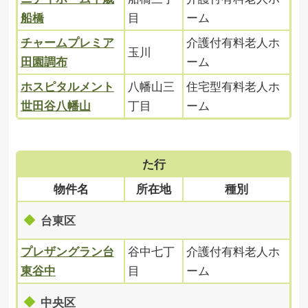
船橋
目
ーム
チャームプレミア
介護付有料老人ホ
玉川
田園調布
ーム
ホスピタルメント
八幡山三
住宅型有料老人ホ
世田谷八幡山
丁目
ーム
た行
物件名
所在地
種別
台東区
プレザングラン台
谷中七丁
介護付有料老人ホ
東谷中
目
ーム
中央区