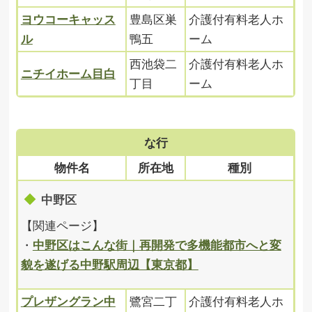
ヨウコーキャッス
豊島区巣
介護付有料老人ホ
ル
鴨五
ーム
西池袋二
介護付有料老人ホ
ニチイホーム目白
丁目
ーム
な行
物件名
所在地
種別
中野区
【関連ページ】
・
中野区はこんな街｜再開発で多機能都市へと変
貌を遂げる中野駅周辺【東京都】
プレザングラン中
鷺宮二丁
介護付有料老人ホ