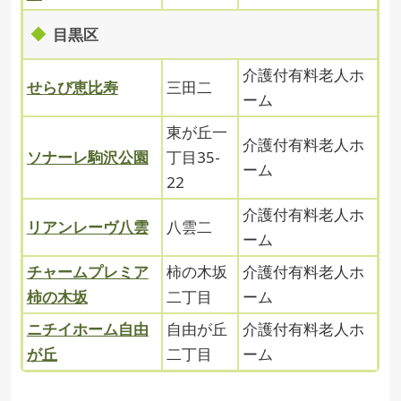
目黒区
介護付有料老人ホ
せらび恵比寿
三田二
ーム
東が丘一
介護付有料老人ホ
ソナーレ駒沢公園
丁目35-
ーム
22
介護付有料老人ホ
リアンレーヴ八雲
八雲二
ーム
チャームプレミア
柿の木坂
介護付有料老人ホ
柿の木坂
二丁目
ーム
ニチイホーム自由
自由が丘
介護付有料老人ホ
が丘
二丁目
ーム