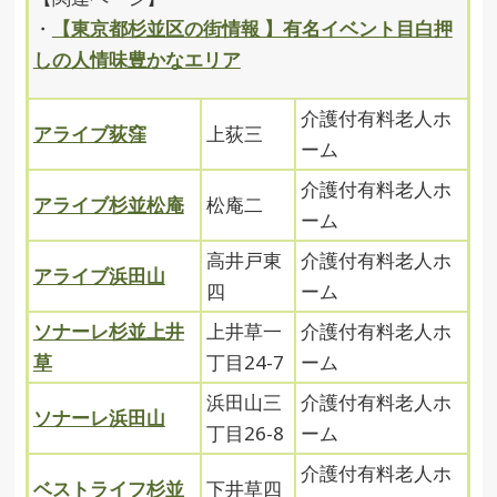
・
【東京都杉並区の街情報 】有名イベント目白押
しの人情味豊かなエリア
介護付有料老人ホ
アライブ荻窪
上荻三
ーム
介護付有料老人ホ
アライブ杉並松庵
松庵二
ーム
高井戸東
介護付有料老人ホ
アライブ浜田山
四
ーム
ソナーレ杉並上井
上井草一
介護付有料老人ホ
草
丁目24-7
ーム
浜田山三
介護付有料老人ホ
ソナーレ浜田山
丁目26-8
ーム
介護付有料老人ホ
ベストライフ杉並
下井草四