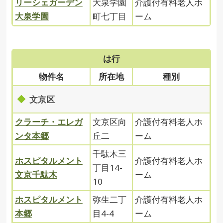
リーシェガーデン
大泉学園
介護付有料老人ホ
大泉学園
町七丁目
ーム
は行
物件名
所在地
種別
文京区
クラーチ・エレガ
文京区向
介護付有料老人ホ
ンタ本郷
丘二
ーム
千駄木三
ホスピタルメント
介護付有料老人ホ
丁目14-
文京千駄木
ーム
10
ホスピタルメント
弥生二丁
介護付有料老人ホ
本郷
目4-4
ーム