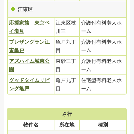
江東区
応援家族 東京ベ
江東区枝
介護付有料老人ホ
イ潮見
川三
ーム
プレザングラン江
亀戸九丁
介護付有料老人ホ
東亀戸
目
ーム
アズハイム城東公
東砂三丁
介護付有料老人ホ
園
目
ーム
グッドタイムリビ
亀戸九丁
住宅型有料老人ホ
ング亀戸
目
ーム
さ行
物件名
所在地
種別