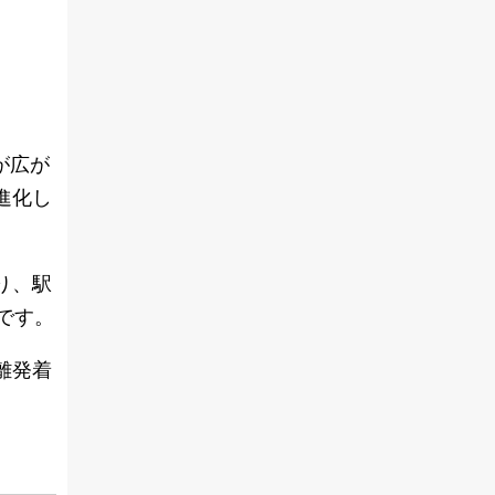
が広が
進化し
り、駅
です。
離発着