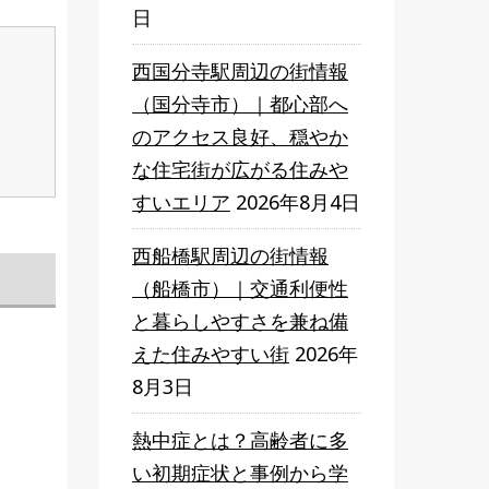
日
西国分寺駅周辺の街情報
（国分寺市）｜都心部へ
のアクセス良好、穏やか
な住宅街が広がる住みや
すいエリア
2026年8月4日
西船橋駅周辺の街情報
（船橋市）｜交通利便性
と暮らしやすさを兼ね備
えた住みやすい街
2026年
8月3日
熱中症とは？高齢者に多
い初期症状と事例から学