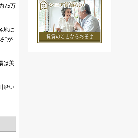
75万
各地に
さ”が
湯は美
川沿い