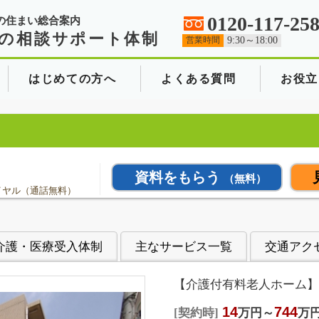
0120-117-25
の住まい総合案内
の相談サポート体制
営業時間
9:30～18:00
はじめての方へ
よくある質問
お役立
資料をもらう
（無料）
イヤル（通話無料）
介護・医療受入体制
主なサービス一覧
交通アク
【介護付有料老人ホーム】
14
744
契約時
万円～
万