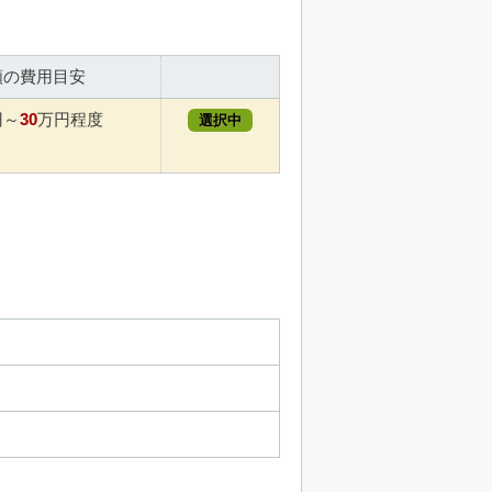
額の費用目安
30
円～
万円程度
選択中