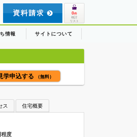
8
0
件
検討
リスト
ち情報
サイトについて
見学申込する
（無料）
セス
住宅概要
円程度