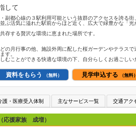
指して
・副都心線の３駅利用可能という抜群のアクセスを誇る街
並ぶ活気に溢れた駅前からほど近く、広大で緑豊かな「光
共存する贅沢な環境に恵まれた場所です。
どの月行事の他、施設外周に配した桜ガーデンやテラスで
ます。
親しむことができる快適な環境の下、自分らしくお過ごしい
資料をもらう
見学申込する
（無料）
（無料
介護・医療受入体制
主なサービス一覧
交通アク
（応援家族 成増）