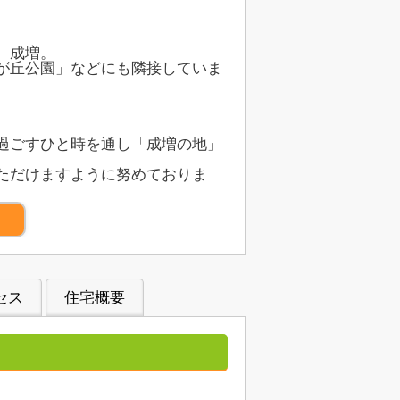
、成増。
が丘公園」などにも隣接していま
過ごすひと時を通し「成増の地」
ただけますように努めておりま
）
セス
住宅概要