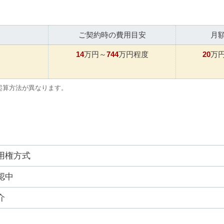
ご契約時の費用目安
月
14
744
20
万円～
万円程度
万
起算方法が異なります。
用権方式
認中
介