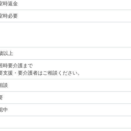
室時返金
室時必要
5歳以上
居時要介護まで
要支援・要介護者はご相談ください。
相談
要
認中