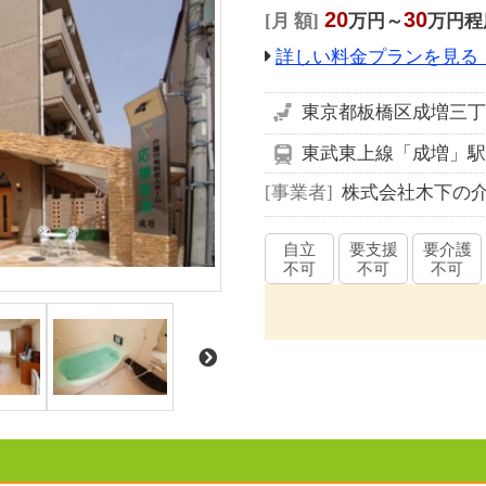
20
30
月 額
万円～
万円程
詳しい料金プランを見る
東京都板橋区成増三丁目
東武東上線「成増」駅
事業者
株式会社木下の
自立
要支援
要介護
不可
不可
不可