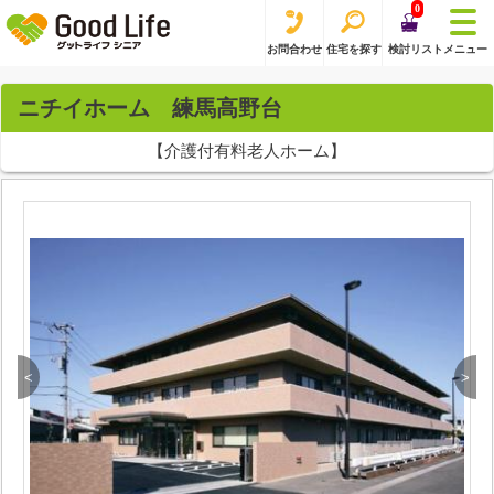
0
お問合わせ
住宅を探す
検討リスト
メニュー
ニチイホーム 練馬高野台
【介護付有料老人ホーム】
<
>