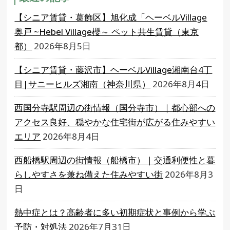
【シニア賃貸・葛飾区】旭化成「ヘーベルVillage
奥戸 ~Hebel Village櫻～ ペット共生賃貸（東京
都）
2026年8月5日
【シニア賃貸・藤沢市】ヘーベルVillage湘南台4丁
目|サニーヒルズ湘南（神奈川県）
2026年8月4日
西国分寺駅周辺の街情報（国分寺市）｜都心部への
アクセス良好、穏やかな住宅街が広がる住みやすい
エリア
2026年8月4日
西船橋駅周辺の街情報（船橋市）｜交通利便性と暮
らしやすさを兼ね備えた住みやすい街
2026年8月3
日
熱中症とは？高齢者に多い初期症状と事例から学ぶ
予防・対処法
2026年7月31日