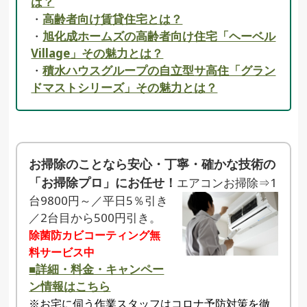
は？
・
高齢者向け賃貸住宅とは？
・
旭化成ホームズの高齢者向け住宅「ヘーベル
Village」その魅力とは？
・
積水ハウスグループの自立型サ高住「グラン
ドマストシリーズ」その魅力とは？
お掃除のことなら安心・丁寧・確かな技術の
「お掃除プロ」にお任せ！
エアコンお掃除⇒1
台9800円～／平日5％引き
／2台目から500円引き。
除菌防カビコーティング無
料サービス中
■詳細・料金・キャンペー
ン情報はこちら
※お宅に伺う作業スタッフはコロナ予防対策を徹