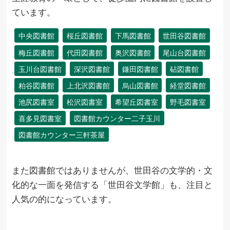
ています。
中央図書館
桜丘図書館
下馬図書館
世田谷図書館
梅丘図書館
代田図書館
奥沢図書館
尾山台図書館
玉川台図書館
深沢図書館
鎌田図書館
砧図書館
粕谷図書館
上北沢図書館
烏山図書館
経堂図書館
池尻図書室
松沢図書室
希望丘図書室
野毛図書室
喜多見図書室
図書館カウンター二子玉川
図書館カウンター三軒茶屋
また図書館ではありませんが、世田谷の文学的・文
化的な一面を発信する「世田谷文学館」も、注目と
人気の的になっています。