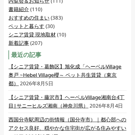
内覧会＆お知らせ
(111)
書籍紹介
(110)
おすすめの住まい
(383)
ペットと暮らす
(30)
シニア賃貸 現地取材
(10)
新着記事
(207)
最近の記事
【シニア賃貸・葛飾区】旭化成「ヘーベルVillage
奥戸 ~Hebel Village櫻～ ペット共生賃貸（東京
都）
2026年8月5日
【シニア賃貸・藤沢市】ヘーベルVillage湘南台4丁
目|サニーヒルズ湘南（神奈川県）
2026年8月4日
西国分寺駅周辺の街情報（国分寺市）｜都心部への
アクセス良好、穏やかな住宅街が広がる住みやすい