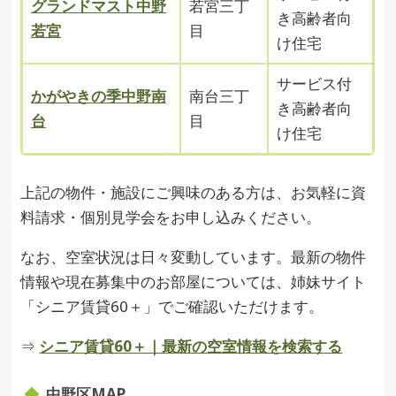
グランドマスト中野
若宮三丁
き高齢者向
若宮
目
け住宅
サービス付
かがやきの季中野南
南台三丁
き高齢者向
台
目
け住宅
上記の物件・施設にご興味のある方は、お気軽に資
料請求・個別見学会をお申し込みください。
なお、空室状況は日々変動しています。最新の物件
情報や現在募集中のお部屋については、姉妹サイト
「シニア賃貸60＋」でご確認いただけます。
⇒
シニア賃貸60＋｜最新の空室情報を検索する
中野区MAP