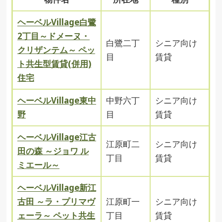
ヘーベルVillage白鷺
2丁目～ドメーヌ・
白鷺二丁
シニア向け
クリザンテム～ ペッ
目
賃貸
ト共生型賃貸(併用)
住宅
ヘーベルVillage東中
中野六丁
シニア向け
野
目
賃貸
ヘーベルVillage江古
江原町二
シニア向け
田の森 ～ジョワ ル
丁目
賃貸
ミエール～
ヘーベルVillage新江
古田 ～ラ・プリマヴ
江原町一
シニア向け
ェーラ～ ペット共生
丁目
賃貸