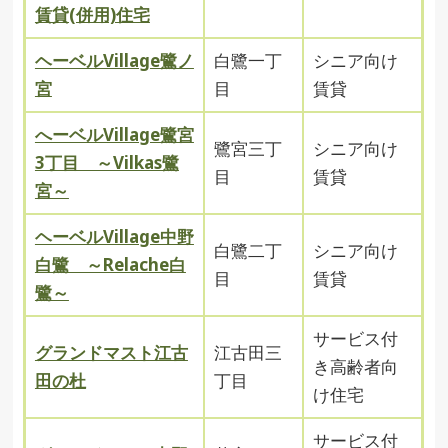
賃貸(併用)住宅
ヘーベルVillage鷺ノ
白鷺一丁
シニア向け
宮
目
賃貸
へーベルVillage鷺宮
鷺宮三丁
シニア向け
3丁目 ～Vilkas鷺
目
賃貸
宮～
ヘーベルVillage中野
白鷺二丁
シニア向け
白鷺 ～Relache白
目
賃貸
鷺～
サービス付
グランドマスト江古
江古田三
き高齢者向
田の杜
丁目
け住宅
サービス付