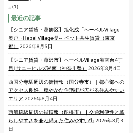
–
(1)
最近の記事
【シニア賃貸・葛飾区】旭化成「ヘーベルVillage
奥戸 ~Hebel Village櫻～ ペット共生賃貸（東京
都）
2026年8月5日
【シニア賃貸・藤沢市】ヘーベルVillage湘南台4丁
目|サニーヒルズ湘南（神奈川県）
2026年8月4日
西国分寺駅周辺の街情報（国分寺市）｜都心部への
アクセス良好、穏やかな住宅街が広がる住みやすい
エリア
2026年8月4日
西船橋駅周辺の街情報（船橋市）｜交通利便性と暮
らしやすさを兼ね備えた住みやすい街
2026年8月3
日