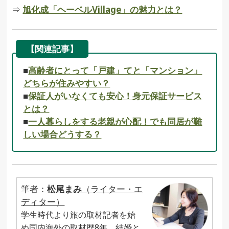
⇒
旭化成「ヘーベルVillage」の魅力とは？
【関連記事】
■
高齢者にとって「戸建」てと「マンション」
どちらが住みやすい？
■
保証人がいなくても安心！身元保証サービス
とは？
■
一人暮らしをする老親が心配！でも同居が難
しい場合どうする？
筆者：
松尾まみ
（ライター・エ
ディター）
学生時代より旅の取材記者を始
め国内海外の取材歴8年。結婚と