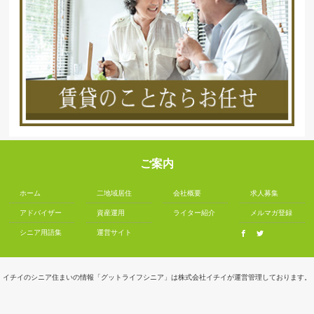
ご案内
ホーム
二地域居住
会社概要
求人募集
アドバイザー
資産運用
ライター紹介
メルマガ登録
シニア用語集
運営サイト
イチイのシニア住まいの情報「グットライフシニア」は株式会社イチイが運営管理しております。