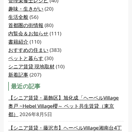
管理栄養士レシピ
(40)
趣味・生きがい
(20)
生活全般
(56)
首都圏の街情報
(80)
内覧会＆お知らせ
(111)
書籍紹介
(110)
おすすめの住まい
(383)
ペットと暮らす
(30)
シニア賃貸 現地取材
(10)
新着記事
(207)
最近の記事
【シニア賃貸・葛飾区】旭化成「ヘーベルVillage
奥戸 ~Hebel Village櫻～ ペット共生賃貸（東京
都）
2026年8月5日
【シニア賃貸・藤沢市】ヘーベルVillage湘南台4丁