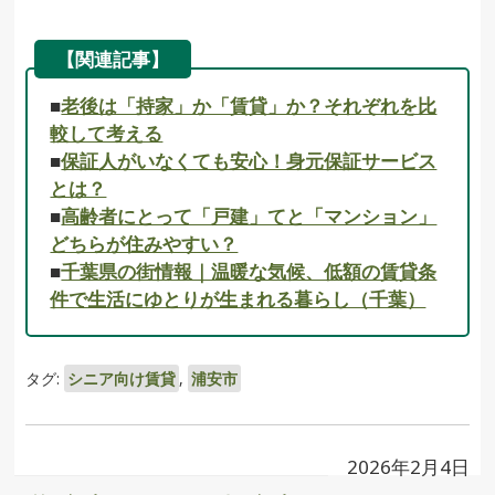
【関連記事】
■
老後は「持家」か「賃貸」か？それぞれを比
較して考える
■
保証人がいなくても安心！身元保証サービス
とは？
■
高齢者にとって「戸建」てと「マンション」
どちらが住みやすい？
■
千葉県の街情報｜温暖な気候、低額の賃貸条
件で生活にゆとりが生まれる暮らし（千葉）
タグ:
シニア向け賃貸
,
浦安市
2026年2月4日