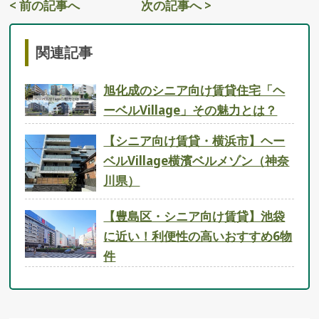
< 前の記事へ
次の記事へ >
関連記事
旭化成のシニア向け賃貸住宅「ヘ
ーベルVillage」その魅力とは？
【シニア向け賃貸・横浜市】ヘー
ベルVillage横濱ベルメゾン（神奈
川県）
【豊島区・シニア向け賃貸】池袋
に近い！利便性の高いおすすめ6物
件