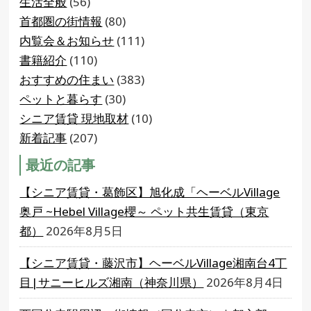
生活全般
(56)
首都圏の街情報
(80)
内覧会＆お知らせ
(111)
書籍紹介
(110)
おすすめの住まい
(383)
ペットと暮らす
(30)
シニア賃貸 現地取材
(10)
新着記事
(207)
最近の記事
【シニア賃貸・葛飾区】旭化成「ヘーベルVillage
奥戸 ~Hebel Village櫻～ ペット共生賃貸（東京
都）
2026年8月5日
【シニア賃貸・藤沢市】ヘーベルVillage湘南台4丁
目|サニーヒルズ湘南（神奈川県）
2026年8月4日