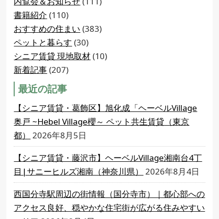
内覧会＆お知らせ
(111)
書籍紹介
(110)
おすすめの住まい
(383)
ペットと暮らす
(30)
シニア賃貸 現地取材
(10)
新着記事
(207)
最近の記事
【シニア賃貸・葛飾区】旭化成「ヘーベルVillage
奥戸 ~Hebel Village櫻～ ペット共生賃貸（東京
都）
2026年8月5日
【シニア賃貸・藤沢市】ヘーベルVillage湘南台4丁
目|サニーヒルズ湘南（神奈川県）
2026年8月4日
西国分寺駅周辺の街情報（国分寺市）｜都心部への
アクセス良好、穏やかな住宅街が広がる住みやすい