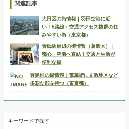
関連記事
大田区の街情報｜羽田空港に近
い！6路線＋交通アクセス抜群の住
みやすい街（東京都）
青砥駅周辺の街情報（葛飾区）｜
都心・空港へ直結！交通と生活が
便利な街
豊島区の街情報｜繁華街に文教地区など
多彩な顔を持つ（東京都）
キーワードで探す