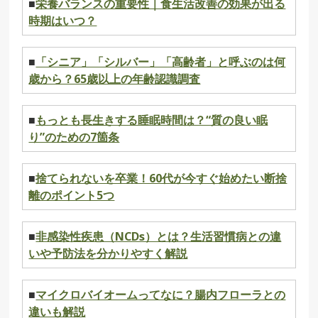
■
栄養バランスの重要性｜食生活改善の効果が出る
時期はいつ？
■
「シニア」「シルバー」「高齢者」と呼ぶのは何
歳から？65歳以上の年齢認識調査
■
もっとも長生きする睡眠時間は？“質の良い眠
り”のための7箇条
■
捨てられないを卒業！60代が今すぐ始めたい断捨
離のポイント5つ
■
非感染性疾患（NCDs）とは？生活習慣病との違
いや予防法を分かりやすく解説
■
マイクロバイオームってなに？腸内フローラとの
違いも解説