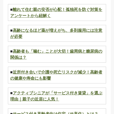
■
離れて住む親の安否が心配！孤独死を防ぐ対策を
アンケートから紐解く
■
高齢になるほど薬が増えがち、多剤服用には注意
が必要
■
高齢者も「噛む」ことが大切！歯周病と糖尿病の
関係は？
■
近所付き合いで介護や死亡リスクが減少！高齢者
の健康や寿命にも影響
■
アクティブシニアが「サービス付き賃貸」を選ぶ
理由｜親子の近居に人気！
■
サービス付き高齢者向け住宅（サ高住）とは？