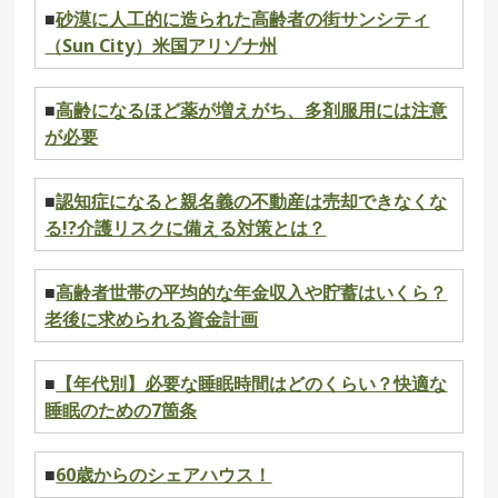
■
砂漠に人工的に造られた高齢者の街サンシティ
（Sun City）米国アリゾナ州
■
高齢になるほど薬が増えがち、多剤服用には注意
が必要
■
認知症になると親名義の不動産は売却できなくな
る!?介護リスクに備える対策とは？
■
高齢者世帯の平均的な年金収入や貯蓄はいくら？
老後に求められる資金計画
■
【年代別】必要な睡眠時間はどのくらい？快適な
睡眠のための7箇条
■
60歳からのシェアハウス！