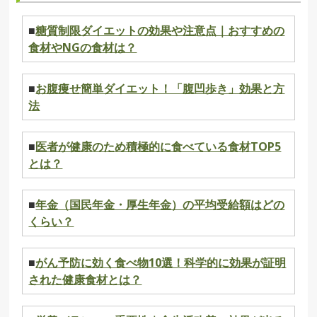
■
糖質制限ダイエットの効果や注意点｜おすすめの
食材やNGの食材は？
■
お腹痩せ簡単ダイエット！「腹凹歩き」効果と方
法
■
医者が健康のため積極的に食べている食材TOP5
とは？
■
年金（国民年金・厚生年金）の平均受給額はどの
くらい？
■
がん予防に効く食べ物10選！科学的に効果が証明
された健康食材とは？