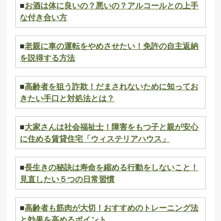
■
お酒は体に良いの？悪いの？アルコールとの上手
な付き合い方
■
老親に車の運転をやめさせたい！免許の自主返納
を説得する方法
■
高齢者を狙う詐欺！だまされないために知ってお
きたい手口と対処法とは？
■
大家さんは社会福祉士！障害をもつ子と親が安心
に住める賃貸住宅「ウィステリアハウス」
■
長生きの秘訣は寿命を縮める行動をしないこと！
見直したい５つの日常習慣
■
高齢者も筋肉が大切！おすすめのトレーニング法
と効果を高めるポイント