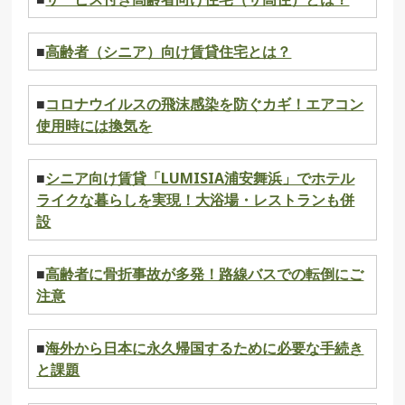
■
高齢者（シニア）向け賃貸住宅とは？
■
コロナウイルスの飛沫感染を防ぐカギ！エアコン
使用時には換気を
■
シニア向け賃貸「LUMISIA浦安舞浜」でホテル
ライクな暮らしを実現！大浴場・レストランも併
設
■
高齢者に骨折事故が多発！路線バスでの転倒にご
注意
■
海外から日本に永久帰国するために必要な手続き
と課題