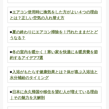
■
エアコン使用時に換気をした方がよい４つの理由
とは？正しい空気の入れ替え方
■
夏の終わりにエアコン掃除を！汚れたままだとど
うなる？
■
冬の室内を暖かく！寒い家を快適に＆暖房費を節
約するアイデア7選
■
入浴がもたらす健康効果とは？体が喜ぶ入浴法と
水分補給のタイミング
■
日本に永久帰国や移住を望む人が増えている理由
｜その魅力を大解剖