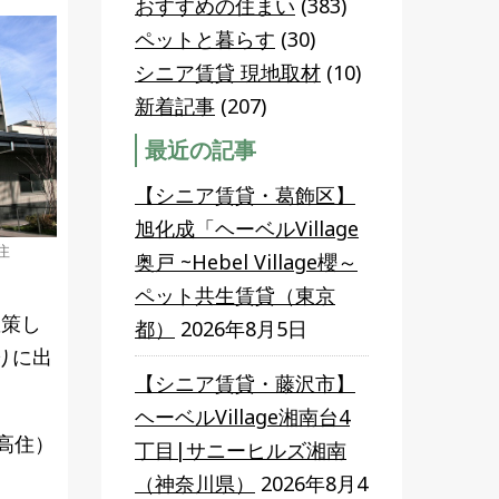
おすすめの住まい
(383)
ペットと暮らす
(30)
シニア賃貸 現地取材
(10)
新着記事
(207)
最近の記事
【シニア賃貸・葛飾区】
旭化成「ヘーベルVillage
住
奥戸 ~Hebel Village櫻～
ペット共生賃貸（東京
散策し
都）
2026年8月5日
りに出
【シニア賃貸・藤沢市】
ヘーベルVillage湘南台4
高住）
丁目|サニーヒルズ湘南
（神奈川県）
2026年8月4