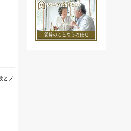
験とノ
。