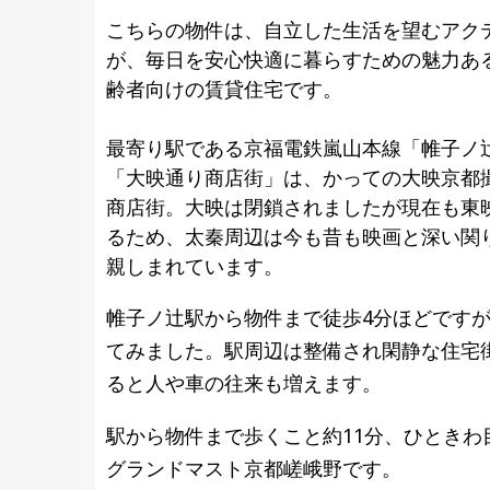
こちらの物件は、⾃⽴した⽣活を望むアク
が、毎日を安⼼快適に暮らすための魅⼒あ
齢者向けの賃貸住宅です。
最寄り駅である京福電鉄嵐山本線「帷子ノ
「大映通り商店街」は、かっての大映京都
商店街。大映は閉鎖されましたが現在も東
るため、太秦周辺は今も昔も映画と深い関
親しまれています。
帷子ノ辻駅から物件まで徒歩4分ほどですが
てみました。駅周辺は整備され閑静な住宅
ると人や車の往来も増えます。
駅から物件まで歩くこと約11分、ひとき
グランドマスト京都嵯峨野です。