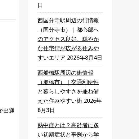
日
西国分寺駅周辺の街情報
（国分寺市）｜都心部へ
のアクセス良好、穏やか
な住宅街が広がる住みや
すいエリア
2026年8月4日
西船橋駅周辺の街情報
（船橋市）｜交通利便性
と暮らしやすさを兼ね備
えた住みやすい街
2026年
8月3日
で出迎
熱中症とは？高齢者に多
い初期症状と事例から学