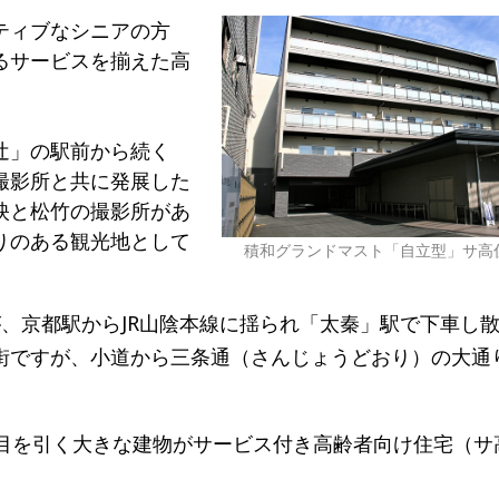
ティブなシニアの⽅
るサービスを揃えた高
辻」の駅前から続く
撮影所と共に発展した
映と松竹の撮影所があ
りのある観光地として
積和グランドマスト「自立型」サ高
、京都駅からJR山陰本線に揺られ「太秦」駅で下車し
街ですが、小道から三条通（さんじょうどおり）の大通
わ目を引く大きな建物がサービス付き高齢者向け住宅（サ