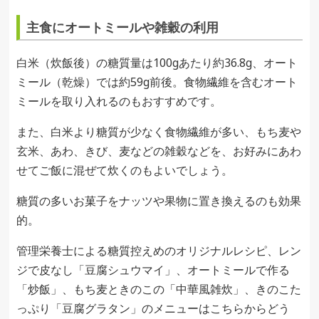
主食にオートミールや雑穀の利用
白米（炊飯後）の糖質量は100gあたり約36.8g、オート
ミール（乾燥）では約59g前後。食物繊維を含むオート
ミールを取り入れるのもおすすめです。
また、白米より糖質が少なく食物繊維が多い、もち麦や
玄米、あわ、きび、麦などの雑穀などを、お好みにあわ
せてご飯に混ぜて炊くのもよいでしょう。
糖質の多いお菓子をナッツや果物に置き換えるのも効果
的。
管理栄養士による糖質控えめのオリジナルレシピ、レン
ジで皮なし「豆腐シュウマイ」、オートミールで作る
「炒飯」、もち麦ときのこの「中華風雑炊」、きのこた
っぷり「豆腐グラタン」のメニューはこちらからどう