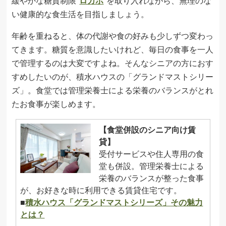
緩やかな糖質制限“
ロカボ
”を取り入れながら、無理のな
い健康的な食生活を目指しましょう。
年齢を重ねると、体の代謝や食の好みも少しずつ変わっ
てきます。糖質を意識したいけれど、毎日の食事を一人
で管理するのは大変ですよね。そんなシニアの方におす
すめしたいのが、積水ハウスの「グランドマストシリー
ズ」。食堂では管理栄養士による栄養のバランスがとれ
たお食事が楽しめます。
【食堂併設のシニア向け賃
貸】
受付サービスや住人専用の食
堂も併設。管理栄養士による
栄養のバランスが整った食事
が、お好きな時に利用できる賃貸住宅です。
■
積水ハウス「グランドマストシリーズ」その魅力
とは？