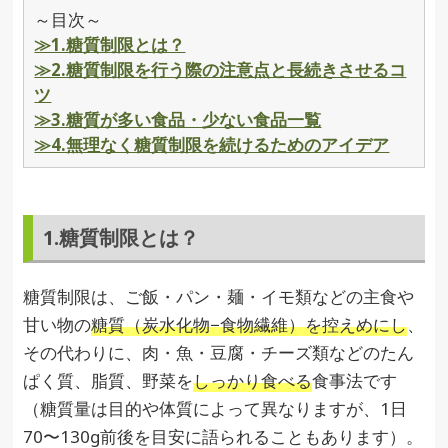
～目次～
≫1.糖質制限とは？
≫2.糖質制限を行う際の注意点と長続きさせるコ
ツ
≫3.糖質が多い食品・少ない食品一覧
≫4.無理なく糖質制限を続けるためのアイデア
1.糖質制限とは？
糖質制限は、ご飯・パン・麺・イモ類などの主食や
甘い物の
糖質（炭水化物−食物繊維）を控えめにし
、
その代わりに、肉・魚・豆腐・チーズ類などのたん
ぱく質、脂質、野菜を
しっかり食べる
食事法です
（糖質量は目的や体質によって異なりますが、1日
70〜130g前後を目安に語られることもあります）。