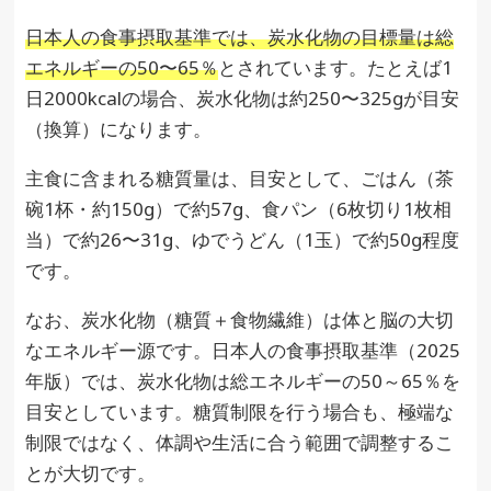
日本人の食事摂取基準では、炭水化物の目標量は総
エネルギーの50〜65％
とされています。たとえば1
日2000kcalの場合、炭水化物は約250〜325gが目安
（換算）になります。
主食に含まれる糖質量は、目安として、ごはん（茶
碗1杯・約150g）で約57g、食パン（6枚切り1枚相
当）で約26〜31g、ゆでうどん（1玉）で約50g程度
です。
なお、炭水化物（糖質＋食物繊維）は体と脳の大切
なエネルギー源です。日本人の食事摂取基準（2025
年版）では、炭水化物は総エネルギーの50～65％を
目安としています。糖質制限を行う場合も、極端な
制限ではなく、体調や生活に合う範囲で調整するこ
とが大切です。