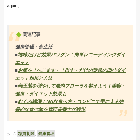
again」
関連記事
健康管理・食生活
■
地味だけど効果バツグン！簡単レコーディングダイ
エット
■
お腹を「へこます」「出す」だけの話題の凹凸ダイ
エット効果と方法
■
善玉菌を増やして腸内フローラを整えよう！美容・
健康・ダイエット効果も
■
むくみ解消！NGな食べ方・コンビニで手に入る効
果的な食べ物を管理栄養士が解説
タグ:
糖質制限
,
健康管理