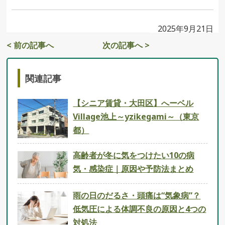
2025年9月21日
< 前の記事へ
次の記事へ >
関連記事
【シニア賃貸・大田区】へーベル
Village池上～yzikegami～（東京
都）
高齢者が冬に気をつけたい10の病
気・感染症｜原因や予防法まとめ
雨の日のだるさ・頭痛は“気象病”？
低気圧による体調不良の原因と4つの
対処法