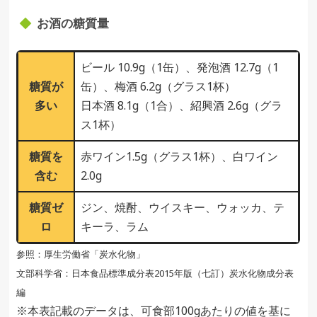
お酒の糖質量
ビール 10.9g（1缶）、発泡酒 12.7g（1
糖質が
缶）、梅酒 6.2g（グラス1杯）
多い
日本酒 8.1g（1合）、紹興酒 2.6g（グラ
ス1杯）
糖質を
赤ワイン1.5g（グラス1杯）、白ワイン
含む
2.0g
糖質ゼ
ジン、焼酎、ウイスキー、ウォッカ、テ
ロ
キーラ、ラム
参照：厚生労働省「炭水化物」
文部科学省：日本食品標準成分表2015年版（七訂）炭水化物成分表
編
※本表記載のデータは、可食部100gあたりの値を基に