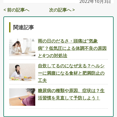
2022年10月3日
< 前の記事へ
次の記事へ >
関連記事
雨の日のだるさ・頭痛は“気象
病”？低気圧による体調不良の原因
と4つの対処法
自炊してるのになぜ太る？ヘルシ
ーに満腹になる食材と肥満防止の
工夫
糖尿病の種類や原因、症状は？生
活習慣を見直して予防しよう！