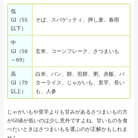
低
GI（55
そば、スパゲッティ、押し麦、春雨
以下）
中
GI（56
玄米、コーンフレーク、さつまいも
～69）
高
白米、パン、餅、煎餅、粥、赤飯、バ
GI（70
ターライス、じゃがいも、里芋、長い
以上）
も、人参
じゃがいもや里芋よりも甘みがあるさつまいもの方
がGI値が低いのは少し意外ですよね。甘いものを食
べたいときはさつまいもを選ぶのが正解かもしれま
せん。