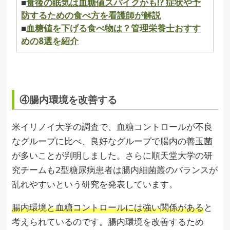
■
食後の眠気は血糖値スパイクかも!? 症状や予
防するための食べ方を看護師が解説
■
血糖値を下げる食べ物は？管理栄養士おすす
めの8選を紹介
④腸内環境を改善する
米イリノイ大学の調査で、血糖コントロールが不良
なグループに比べ、良好なグループで腸内の善玉菌
が多いことが判明しました。さらに順天堂大学の研
究チームも2型糖尿病患者は腸内細菌叢のバランスが
乱れやすいという研究を発表しています。
腸内環境と血糖コントロールには強い関係がある
と
考えられているのです。腸内環境を改善するため