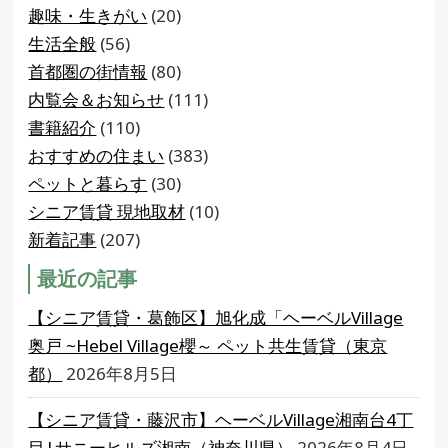
趣味・生きがい
(20)
生活全般
(56)
首都圏の街情報
(80)
内覧会＆お知らせ
(111)
書籍紹介
(110)
おすすめの住まい
(383)
ペットと暮らす
(30)
シニア賃貸 現地取材
(10)
新着記事
(207)
最近の記事
【シニア賃貸・葛飾区】旭化成「ヘーベルVillage
奥戸 ~Hebel Village櫻～ ペット共生賃貸（東京
都）
2026年8月5日
【シニア賃貸・藤沢市】ヘーベルVillage湘南台4丁
目|サニーヒルズ湘南（神奈川県）
2026年8月4日