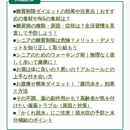
■
糖質制限ダイエットの効果や注意点｜おすす
めの食材やNGの食材は？
■
糖尿病の種類・原因・症状は？生活習慣を見
直して予防しよう！
■
シニアの糖質制限は危険？メリット・デメリ
ットを知り正しく取り組もう
■
シニアのためのウォーキング術｜無理なく楽
しく歩いて健康に！
■
お酒は体に良いの？悪いの？アルコールとの
上手な付き合い方
■
お腹痩せ簡単ダイエット！「腹凹歩き」効果
と方法
■
その不調、薬の副作用かも？高齢者が気を付
けたい服薬トラブル（原因と対策）
■
「かくれ脱水」にご注意！脱水症の予防と水
分補給のポイント