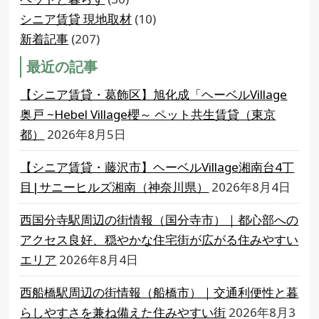
シニア賃貸 現地取材
(10)
新着記事
(207)
最近の記事
【シニア賃貸・葛飾区】旭化成「ヘーベルVillage
奥戸 ~Hebel Village櫻～ ペット共生賃貸（東京
都）
2026年8月5日
【シニア賃貸・藤沢市】ヘーベルVillage湘南台4丁
目|サニーヒルズ湘南（神奈川県）
2026年8月4日
西国分寺駅周辺の街情報（国分寺市）｜都心部への
アクセス良好、穏やかな住宅街が広がる住みやすい
エリア
2026年8月4日
西船橋駅周辺の街情報（船橋市）｜交通利便性と暮
らしやすさを兼ね備えた住みやすい街
2026年8月3