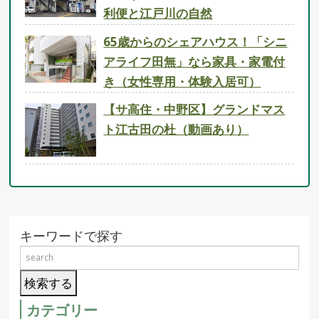
利便と江戸川の自然
65歳からのシェアハウス！「シニ
アライフ田無」なら家具・家電付
き（女性専用・体験入居可）
【サ高住・中野区】グランドマス
ト江古田の杜（動画あり）
キーワードで探す
カテゴリー