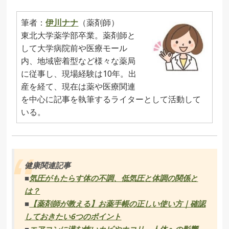
筆者：
伊川ナナ
（薬剤師）
東北大学薬学部卒業。薬剤師と
して大学病院前や医療モール
内、地域密着型など様々な薬局
に従事し、現場経験は10年。出
産を経て、現在は薬や医療関連
を中心に記事を執筆するライターとして活動して
いる。
健康関連記事
■
気圧がもたらす体の不調、低気圧と体調の関係と
は？
■
【薬剤師が教える】お薬手帳の正しい使い方｜確認
しておきたい6つのポイント
■
エアコンに潜む怖いカビやホコリ、人体への影響