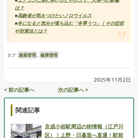
は？
■
高齢者が気をつけたいノロウイルス
■
冬になると気分が落ち込む「冬季うつ」｜その症状
や対策法とは？
タグ:
服薬管理
,
健康管理
2025年11月2日
< 前の記事へ
次の記事へ >
関連記事
京成小岩駅周辺の街情報（江戸川
区）｜上野・日暮里へ直通！駅前