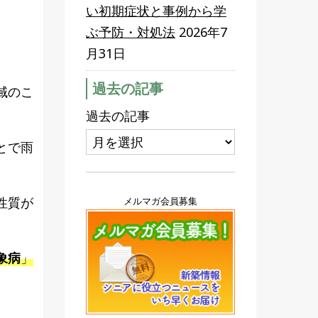
い初期症状と事例から学
ぶ予防・対処法
2026年7
月31日
過去の記事
域のこ
過去の記事
とで雨
性質が
メルマガ会員募集
。
象病
」