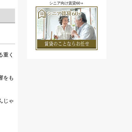
シニア向け賃貸60＋
る重く
響をも
んじゃ