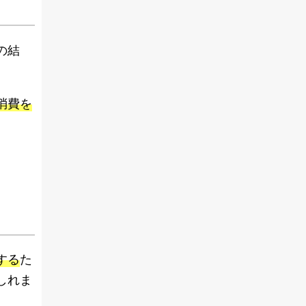
の結
消費を
する
た
しれま