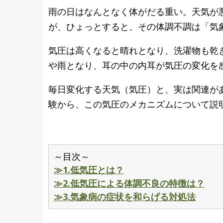
雨の日はなんとなく体がだる重い。天気が
が、ひょっとすると、その体調不調は「気
気圧は高くなると晴れとなり、洗濯物も乾
や雨となり、耳の中の内耳が気圧の変化を
毎日変化する天気（気圧）と、実は関連が
験から、この気圧のメカニズムについて説
～目次～
≫1.低気圧とは？
≫2.低気圧による体調不良の特徴は？
≫3.気象病の症状を和らげる対処法