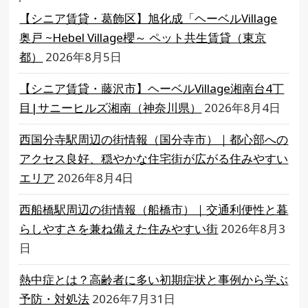
【シニア賃貸・葛飾区】旭化成「ヘーベルVillage
奥戸 ~Hebel Village櫻～ ペット共生賃貸（東京
都）
2026年8月5日
【シニア賃貸・藤沢市】ヘーベルVillage湘南台4丁
目|サニーヒルズ湘南（神奈川県）
2026年8月4日
西国分寺駅周辺の街情報（国分寺市）｜都心部への
アクセス良好、穏やかな住宅街が広がる住みやすい
エリア
2026年8月4日
西船橋駅周辺の街情報（船橋市）｜交通利便性と暮
らしやすさを兼ね備えた住みやすい街
2026年8月3
日
熱中症とは？高齢者に多い初期症状と事例から学ぶ
予防・対処法
2026年7月31日