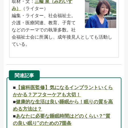
取材・文：
三輪 泉（みわいず
み）
（ライター）
編集・ライター、社会福祉士。
介護・医療関連、教育、子育て
などのテーマでの執筆多数。社
会福祉士会に所属し、成年後見人としても活動し
ている。
関連記事
■
【歯科医監修】気になるインプラントいくら
かかる？アフターケアも大切！
■
健康的な生活は良い睡眠から！眠りの質を高
める方法は？
■
あなたに必要な睡眠時間はどのくらい？“質
の良い眠り”のための7箇条