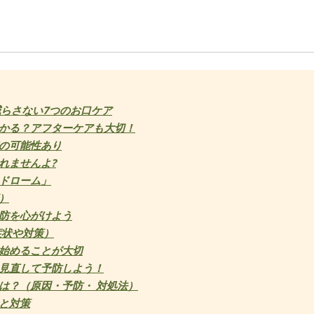
減らさない7つのお口ケア
かる？アフターケアも大切！
の可能性あり
れませんよ?
ドローム」
）
防を心がけよう
症状や対策）
始めることが大切
見直して予防しよう！
は？（原因・予防・ 対処法）
と対策