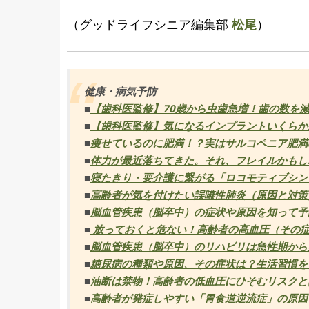
（グッドライフシニア編集部
松尾
）
健康・病気予防
■
【歯科医監修】70歳から虫歯急増！歯の数を
■
【歯科医監修】気になるインプラントいくらか
■
痩せているのに肥満！？実はサルコペニア肥満
■
体力が最近落ちてきた。それ、フレイルかもし
■
寝たきり・要介護に繋がる「ロコモティブシン
■
高齢者が気を付けたい誤嚥性肺炎（原因と対策
■
脳血管疾患（脳卒中）の症状や原因を知って予
■
放っておくと危ない！高齢者の高血圧（その
■
脳血管疾患（脳卒中）のリハビリは急性期から
■
糖尿病の種類や原因、その症状は？生活習慣を
■
油断は禁物！高齢者の低血圧にひそむリスクと
■
高齢者が発症しやすい「胃食道逆流症」の原因