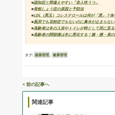
■
認知症と間違えやすい「老人性うつ」
■
骨粗しょう症の原因と予防法
■
LDL（悪玉）コレステロールは何が「悪」？
■
風邪でも花粉症でもないのに鼻水が止まらない
■
高齢者は冬の入浴やトイレが時として死に至る
■
高齢者の関節痛は冬に悪化する！膝・腰・肩の
タグ:
服薬管理
,
健康管理
< 前の記事へ
関連記事