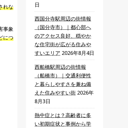
日
されな
西国分寺駅周辺の街情報
（国分寺市）｜都心部へ
害事象
のアクセス良好、穏やか
どにつ
な住宅街が広がる住みや
すいエリア
2026年8月4日
西船橋駅周辺の街情報
（船橋市）｜交通利便性
と暮らしやすさを兼ね備
えた住みやすい街
2026年
8月3日
熱中症とは？高齢者に多
い初期症状と事例から学