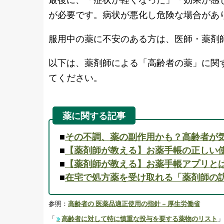
が必要です。病状が悪化し危険な場合があ
服用中の薬に不安のある方は、医師・薬剤
以下は、薬剤師による「高齢者の薬」に関
てください。
薬に関する記事
■
その不調、薬の副作用かも？高齢者が
■
【薬剤師が教える】お薬手帳の正しい
■
【薬剤師が教える】お薬手帳アプリと
■
在宅で処方薬を受け取れる「薬剤師の
参照：
高齢者の 医薬品適正使用の指針 – 厚生労働省
「
高齢者に対して特に慎重な投与を要する薬物のリスト
」