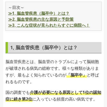
～目次～
≫1, 脳血管疾患（脳卒中）とは？
≫2, 脳血管疾患の主な原因と予防策
≫3, こんな症状が見られたらすぐに病院へ！
1, 脳血管疾患（脳卒中）とは？
脳血管疾患とは、脳血管のトラブルによって脳細胞
が破壊される病気の総称です。様々な種類がありま
すが、最もよく知られているのが
「脳卒中」
と呼ば
れるものです。
国の調査でも
介護が必要になる原因として1位の認知
症に続き第2位
に入っている頻度の高い病気です。