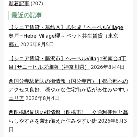
新着記事
(207)
最近の記事
【シニア賃貸・葛飾区】旭化成「ヘーベルVillage
奥戸 ~Hebel Village櫻～ ペット共生賃貸（東京
都）
2026年8月5日
【シニア賃貸・藤沢市】ヘーベルVillage湘南台4丁
目|サニーヒルズ湘南（神奈川県）
2026年8月4日
西国分寺駅周辺の街情報（国分寺市）｜都心部への
アクセス良好、穏やかな住宅街が広がる住みやすい
エリア
2026年8月4日
西船橋駅周辺の街情報（船橋市）｜交通利便性と暮
らしやすさを兼ね備えた住みやすい街
2026年8月3
日