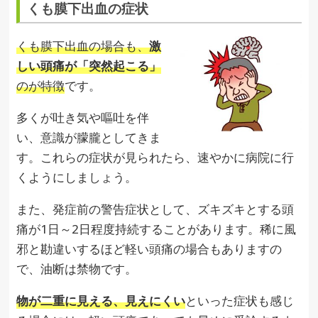
くも膜下出血の症状
くも膜下出血の場合も、
激
しい頭痛が「突然起こる」
のが特徴
です。
多くが吐き気や嘔吐を伴
い、意識が朦朧としてきま
す。これらの症状が見られたら、速やかに病院に行
くようにしましょう。
また、発症前の警告症状として、ズキズキとする頭
痛が1日～2日程度持続することがあります。稀に風
邪と勘違いするほど軽い頭痛の場合もありますの
で、油断は禁物です。
物が二重に見える、見えにくい
といった症状も感じ