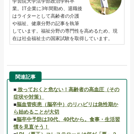
学習院大学法学部政治学科卒
業。IT企業に3年間勤め、退職後
はライターとして高齢者の介護
や福祉、健康分野の記事を執筆
しています。福祉分野の専門性を高めるため、現
在は社会福祉士の国家試験を取得しています。
関連記事
■
放っておくと危ない！高齢者の高血圧（その
症状や対策）
■
脳血管疾患（脳卒中）のリハビリは急性期か
ら始めることが大切
■
脳卒中予防は30代、40代から。食事・生活習
慣を見直そう！