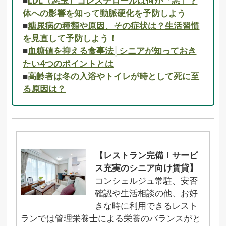
■
LDL（悪玉）コレステロールは何が「悪」？
体への影響を知って動脈硬化を予防しよう
■
糖尿病の種類や原因、その症状は？生活習慣
を見直して予防しよう！
■
血糖値を抑える食事法│シニアが知っておき
たい4つのポイントとは
■
高齢者は冬の入浴やトイレが時として死に至
る原因は？
【レストラン完備！サービ
ス充実のシニア向け賃貸】
コンシェルジュ常駐、安否
確認や生活相談の他、お好
きな時に利用できるレスト
ランでは管理栄養士による栄養のバランスがと