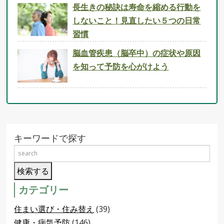
長生きの秘訣は寿命を縮める行動を
しないこと！見直したい５つの日常
習慣
脳血管疾患（脳卒中）の症状や原因
を知って予防を心がけよう
キーワードで探す
カテゴリー
住まい選び・住み替え
(39)
健康・病気予防
(146)