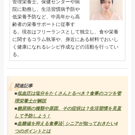
管理栄養士。保健センターや病
院に勤務し、生活習慣病予防や
低栄養予防など、中高年から高
齢者の栄養サポートに従事す
る。現在はフリーランスとして独立し、食や栄養
に関するコラム執筆や、身近にある材料でおいし
く健康になれるレシピ作成などの活動を行ってい
る。
関連記事
■
低血圧は塩分をたくさんとるべき？食事のコツを管
理栄養士が解説
■
糖尿病の種類や原因、その症状は？生活習慣を見直
して予防しよう！
■
血糖値を抑える食事法│シニアが知っておきたい4
つのポイントとは