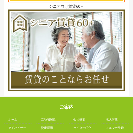
シニア向け賃貸60＋
ご案内
ホーム
二地域居住
会社概要
求人募集
アドバイザー
資産運用
ライター紹介
メルマガ登録