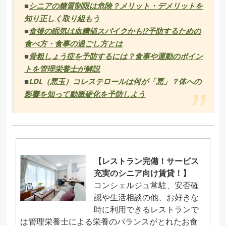
■
シニアの糖質制限は危険？メリット・デメリットを
知り正しく取り組もう
■
食後の眠気は血糖値スパイクかも!?予防するための
食べ方・食事の過ごし方とは
■
骨粗しょう症を予防するには？食事や運動のポイン
トを管理栄養士が解説
■
LDL（悪玉）コレステロールは何が「悪」？体への
影響を知って動脈硬化を予防しよう
【レストラン完備！サービス
充実のシニア向け賃貸！】
コンシェルジュ常駐、安否確
認や生活相談の他、お好きな
時に利用できるレストランで
は管理栄養士による栄養のバランスがとれたお食