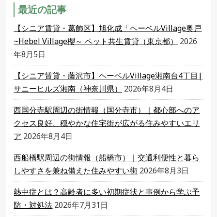
最近の記事
【シニア賃貸・葛飾区】旭化成「ヘーベルVillage奥戸
~Hebel Village櫻～ ペット共生賃貸（東京都）
2026
年8月5日
【シニア賃貸・藤沢市】ヘーベルVillage湘南台4丁目|
サニーヒルズ湘南（神奈川県）
2026年8月4日
西国分寺駅周辺の街情報（国分寺市）｜都心部へのア
クセス良好、穏やかな住宅街が広がる住みやすいエリ
ア
2026年8月4日
西船橋駅周辺の街情報（船橋市）｜交通利便性と暮ら
しやすさを兼ね備えた住みやすい街
2026年8月3日
熱中症とは？高齢者に多い初期症状と事例から学ぶ予
防・対処法
2026年7月31日