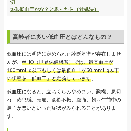
切
≫3.低血圧かな？と思ったら（対処法）
高齢者に多い低血圧とはどんなもの？
低血圧には明確に定められた診断基準が存在しませ
んが、
WHO（世界保健機関）では、最高血圧が
100mmHg以下もしくは最低血圧が60 mmHg以下
の状態を「低血圧」と定義しています
。
低血圧になると、立ちくらみやめまい、動機、息切
れ、倦怠感、頭痛、食欲不振、腹痛、朝～午前中の
調子が悪いといった症状がみられることがありま
す。