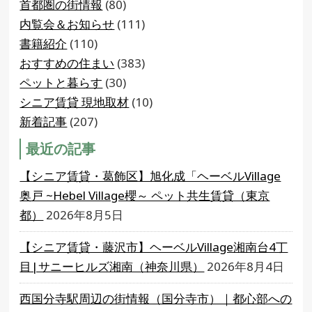
首都圏の街情報
(80)
内覧会＆お知らせ
(111)
書籍紹介
(110)
おすすめの住まい
(383)
ペットと暮らす
(30)
シニア賃貸 現地取材
(10)
新着記事
(207)
最近の記事
【シニア賃貸・葛飾区】旭化成「ヘーベルVillage
奥戸 ~Hebel Village櫻～ ペット共生賃貸（東京
都）
2026年8月5日
【シニア賃貸・藤沢市】ヘーベルVillage湘南台4丁
目|サニーヒルズ湘南（神奈川県）
2026年8月4日
西国分寺駅周辺の街情報（国分寺市）｜都心部への