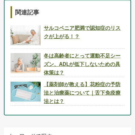
関連記事
サルコペニア肥満で認知症のリス
クが上がる！？
冬は高齢者にとって運動不足シー
ズン、ADLが低下しないための具
体策は？
【薬剤師が教える】花粉症の予防
法と治療薬について｜舌下免疫療
法とは？