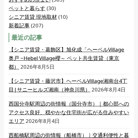
ペットと暮らす
(30)
シニア賃貸 現地取材
(10)
新着記事
(207)
最近の記事
【シニア賃貸・葛飾区】旭化成「ヘーベルVillage
奥戸 ~Hebel Village櫻～ ペット共生賃貸（東京
都）
2026年8月5日
【シニア賃貸・藤沢市】ヘーベルVillage湘南台4丁
目|サニーヒルズ湘南（神奈川県）
2026年8月4日
西国分寺駅周辺の街情報（国分寺市）｜都心部への
アクセス良好、穏やかな住宅街が広がる住みやすい
エリア
2026年8月4日
西船橋駅周辺の街情報（船橋市）｜交通利便性と暮