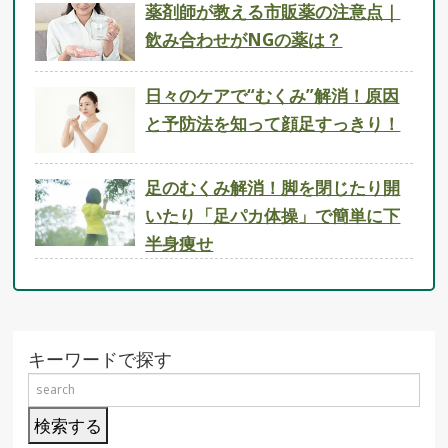
薬剤師が教える市販薬の注意点｜
飲み合わせがNGの薬は？
日々のケアで“むくみ”解消！原因
と予防法を知って顔足すっきり！
足のむくみ解消！脚を閉じたり開
いたり「足パカ体操」で簡単に下
半身痩せ
キーワードで探す