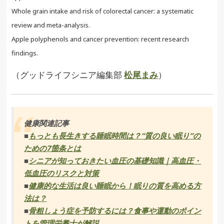
Whole grain intake and risk of colorectal cancer: a systematic
review and meta-analysis.
Apple polyphenols and cancer prevention: recent research
findings.
（グッドライフシニア編集部
松尾まみ
）
健康関連記事
■
もっとも長生きする睡眠時間は？“質の良い眠り”の
ための7箇条とは
■
シニアが知っておきたい血圧の基礎知識｜高血圧・
低血圧のリスクと対策
■
健康的な生活は良い睡眠から！眠りの質を高める方
法は？
■
骨粗しょう症を予防するには？食事や運動のポイン
トを管理栄養士が解説