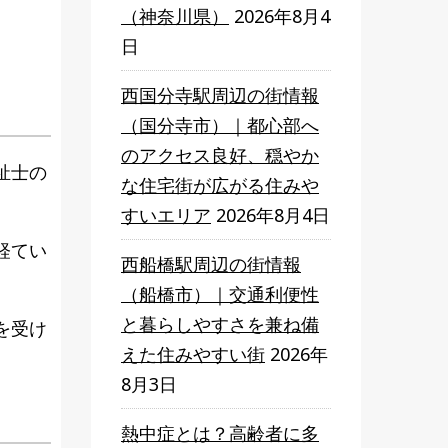
（神奈川県）
2026年8月4
日
西国分寺駅周辺の街情報
（国分寺市）｜都心部へ
のアクセス良好、穏やか
祉士の
な住宅街が広がる住みや
すいエリア
2026年8月4日
経てい
西船橋駅周辺の街情報
（船橋市）｜交通利便性
と暮らしやすさを兼ね備
を受け
えた住みやすい街
2026年
8月3日
熱中症とは？高齢者に多