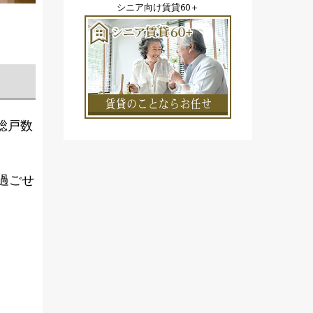
シニア向け賃貸60＋
総戸数
過ごせ